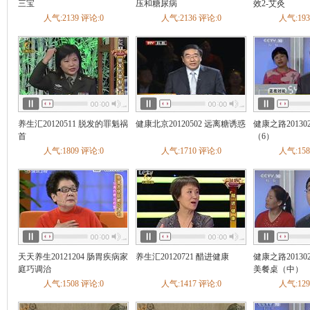
疡
慢性腹泻
急性肠炎
慢性胃炎
慢性浅表性胃炎
胃炎
三宝
压和糖尿病
效2-艾灸
不良
酒精肝
肠结核
胃下垂
自身免疫性肝炎
慢性胰腺炎
人气:2139 评论:0
人气:2136 评论:0
人气:193
慢性肝炎
胃食管返流病
神经性呕吐
胆结石
肠梗阻
胃寒
内分泌
糖尿病
甲亢甲减
甲状腺炎
矮小症
糖尿病足
内分泌失调
缓
甲状旁腺机能亢进
肢端肥大症
低血糖症
低钠血症
低
呼吸科
哮喘
肺炎
支气管炎
肺癌
慢阻肺
咳嗽
肺结核
肺气
睡眠呼吸暂停综合症
慢性支气管炎
急性上呼吸道感染
呼吸
炎
急性支气管炎
打鼾
发烧
血液科
白血病
贫血
血小板减少性紫癜
白细胞减少症
缺铁性贫血
养生汇20120511 脱发的罪魁祸
健康北京20120502 远离糖诱惑
健康之路20130
整形科
痣
首
（6）
泌尿科
肾结石
膀胱癌
前列腺炎
前列腺增生
前列腺癌
尿结石
人气:1809 评论:0
人气:1710 评论:0
人气:158
尿失禁
膀胱炎
尿毒症
肾结核
尿道炎
肾上腺疾病
泌
窄
肾下垂
男性生殖器官感染
肾癌
肾血管性高血压
肾小
痛经
普外科
乳腺纤维瘤
痔疮
乳腺增生
肝硬化
颈动脉体瘤
骨科
骨折
腰椎间盘突出
颈椎病
脊柱侧弯
膝关节损伤
腰椎管
腰痛
关节炎
手外伤
骨质疏松
强直性脊柱炎
关节损伤
韧带损伤
踝部扭伤
成人先天性髋关节脱位
肩周炎
骨癌
类风湿性关节炎
骨纤维结构不良
筋膜炎
骨坏死
骨感染病
天天养生20121204 肠胃疾病家
养生汇20120721 醋进健康
健康之路20130
肘
骨缺损
截瘫
髌骨脱位
股骨颈骨折
髋关节结核
髌骨
庭巧调治
美餐桌（中）
折
膝关节韧带损伤
趾骨骨折
胸腰椎骨折
痛风
抽筋
人气:1508 评论:0
人气:1417 评论:0
人气:129