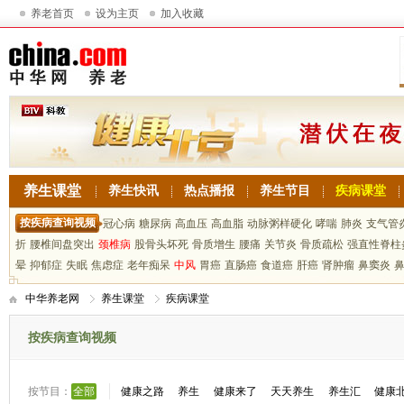
养老首页
设为主页
加入收藏
养生课堂
养生快讯
热点播报
养生节目
疾病课堂
按疾病查询视频
冠心病
糖尿病
高血压
高血脂
动脉粥样硬化
哮喘
肺炎
支气管
折
腰椎间盘突出
颈椎病
股骨头坏死
骨质增生
腰痛
关节炎
骨质疏松
强直性脊柱
晕
抑郁症
失眠
焦虑症
老年痴呆
中风
胃癌
直肠癌
食道癌
肝癌
肾肿瘤
鼻窦炎
中华养老网
养生课堂
疾病课堂
按疾病查询视频
按节目：
全部
健康之路
养生
健康来了
天天养生
养生汇
健康