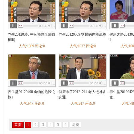
养生20120310 中药能降全部血
养生20120309 糖尿病也能战胜
健康之路20130
糖吗
4
人气:1089 评论:0
人气:1037 评论:0
人气:100
养生堂20120408 食物的危险之
健康来了20121214 老人进补讲
养生堂201204
旅2
究通
密1
人气:947 评论:0
人气:917 评论:0
人气:78
首页
1
2
3
4
5
6
尾页