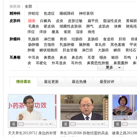
按疾病：
全部
精神科
抑郁症
焦虑症
睡眠障碍
神经衰弱
皮肤科
脱发
白癜风
皮炎
皮肤过敏
扁平疣
脂溢性皮炎
黄褐
毛囊炎
硬皮病
细菌性皮肤病
脚气
皮肌炎
体癣
脓疱
痒症
痒疹
腋臭
雀斑
湿疹
痤疮
肿瘤科
乳腺癌
淋巴瘤
胃癌
结肠癌
直肠癌
食道癌
肝癌
癌
肠肿瘤
宫颈癌
乳腺肿瘤
脑肿瘤
睾丸癌
黑色素瘤
甲
肿瘤
鳞状细胞癌
肝血管瘤
淋巴癌
大肠癌
鳞癌
胃结石
耳鼻喉
中耳炎
鼻窦炎
鼻炎
鼻息肉
耳聋
咽炎
喉癌
耳鸣
炎
耳硬化
外耳道炎
耳外伤
鼻窦恶性肿瘤
鼻窦囊肿
鼻
炎
眼科
白内障
青光眼
视网膜脱落
斜视
近视
眼底病
弱视
炎
角膜病
干眼症
麦粒肿
小儿斜视
眼睑炎症
黄斑前膜
猜你喜欢
最近更新
最近热播
最受好评
口腔科
牙颌畸形
牙痛
龋齿
牙周炎
牙周病
口腔溃疡
唇腭裂
心血管
冠心病
高血压
心律失常
房颤
心衰
心肌炎
先天性心
血
高血脂
心脏神经官能症
动脉粥样硬化
低血压
主肺动
慢性心衰
心脏骤停
窦性心律不齐
颈动脉狭窄
静脉曲张
神经内
脑梗塞
癫痫
头痛
帕金森
头晕
失眠
脑供血不足
痴
瘫
三叉神经痛
失语
嗜睡症
脑动脉硬化
周期性瘫痪
肌
风
消化科
胰腺炎反流性食管炎
消化道出血
肠炎
结肠炎
消化不良
天天养生20120712 身边的补肾
养生20120306 拆散结盟的高血
健康之路20120