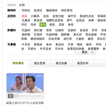
按疾病：
全部
精神科
抑郁症
焦虑症
睡眠障碍
神经衰弱
皮肤科
脱发
白癜风
皮炎
皮肤过敏
扁平疣
脂溢性皮炎
黄褐
毛囊炎
硬皮病
细菌性皮肤病
脚气
皮肌炎
体癣
脓疱
痒症
痒疹
腋臭
雀斑
湿疹
痤疮
肿瘤科
乳腺癌
淋巴瘤
胃癌
结肠癌
直肠癌
食道癌
肝癌
癌
肠肿瘤
宫颈癌
乳腺肿瘤
脑肿瘤
睾丸癌
黑色素瘤
甲
肿瘤
鳞状细胞癌
肝血管瘤
淋巴癌
大肠癌
鳞癌
胃结石
耳鼻喉
中耳炎
鼻窦炎
鼻炎
鼻息肉
耳聋
咽炎
喉癌
耳鸣
炎
耳硬化
外耳道炎
耳外伤
鼻窦恶性肿瘤
鼻窦囊肿
鼻
炎
眼科
白内障
青光眼
视网膜脱落
斜视
近视
眼底病
弱视
炎
角膜病
干眼症
麦粒肿
小儿斜视
眼睑炎症
黄斑前膜
猜你喜欢
最近更新
最近热播
最受好评
口腔科
牙颌畸形
牙痛
龋齿
牙周炎
牙周病
口腔溃疡
唇腭裂
心血管
冠心病
高血压
心律失常
房颤
心衰
心肌炎
先天性心
血
高血脂
心脏神经官能症
动脉粥样硬化
低血压
主肺动
慢性心衰
心脏骤停
窦性心律不齐
颈动脉狭窄
静脉曲张
神经内
脑梗塞
癫痫
头痛
帕金森
头晕
失眠
脑供血不足
痴
瘫
三叉神经痛
失语
嗜睡症
脑动脉硬化
周期性瘫痪
肌
风
消化科
胰腺炎反流性食管炎
消化道出血
肠炎
结肠炎
消化不良
健康之路20120716 让皮肤清爽