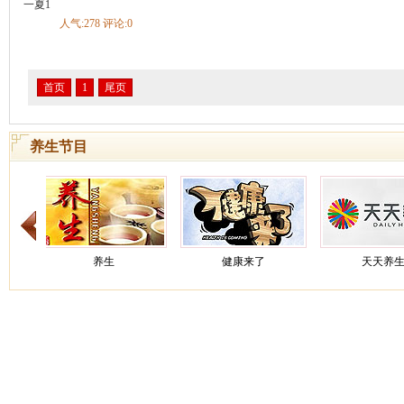
疡
慢性腹泻
急性肠炎
慢性胃炎
慢性浅表性胃炎
胃炎
一夏1
不良
酒精肝
肠结核
胃下垂
自身免疫性肝炎
慢性胰腺炎
人气:278 评论:0
慢性肝炎
胃食管返流病
神经性呕吐
胆结石
肠梗阻
胃寒
内分泌
糖尿病
甲亢甲减
甲状腺炎
矮小症
糖尿病足
内分泌失调
缓
甲状旁腺机能亢进
肢端肥大症
低血糖症
低钠血症
低
首页
1
尾页
呼吸科
哮喘
肺炎
支气管炎
肺癌
慢阻肺
咳嗽
肺结核
肺气
睡眠呼吸暂停综合症
慢性支气管炎
急性上呼吸道感染
呼吸
炎
急性支气管炎
打鼾
发烧
养生节目
血液科
白血病
贫血
血小板减少性紫癜
白细胞减少症
缺铁性贫血
整形科
痣
泌尿科
肾结石
膀胱癌
前列腺炎
前列腺增生
前列腺癌
尿结石
尿失禁
膀胱炎
尿毒症
肾结核
尿道炎
肾上腺疾病
泌
窄
肾下垂
男性生殖器官感染
肾癌
肾血管性高血压
肾小
痛经
健康来了
天天养生
养生
普外科
乳腺纤维瘤
痔疮
乳腺增生
肝硬化
颈动脉体瘤
骨科
骨折
腰椎间盘突出
颈椎病
脊柱侧弯
膝关节损伤
腰椎管
腰痛
关节炎
手外伤
骨质疏松
强直性脊柱炎
关节损伤
韧带损伤
踝部扭伤
成人先天性髋关节脱位
肩周炎
骨癌
类风湿性关节炎
骨纤维结构不良
筋膜炎
骨坏死
骨感染病
肘
骨缺损
截瘫
髌骨脱位
股骨颈骨折
髋关节结核
髌骨
健康之路
健康之路
养
折
膝关节韧带损伤
趾骨骨折
胸腰椎骨折
痛风
抽筋