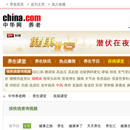
养老首页
设为主页
加入收藏
养生课堂
养生快讯
热点播报
养生节目
疾病课堂
按疾病查询视频
冠心病
糖尿病
高血压
高血脂
动脉粥样硬化
哮喘
肺炎
支气管
折
腰椎间盘突出
颈椎病
股骨头坏死
骨质增生
腰痛
关节炎
骨质疏松
强直性脊柱
晕
抑郁症
失眠
焦虑症
老年痴呆
中风
胃癌
直肠癌
食道癌
肝癌
肾肿瘤
鼻窦炎
中华养老网
养生课堂
疾病课堂
按疾病查询视频
按节目：
全部
健康之路
养生
健康来了
天天养生
养生汇
健康