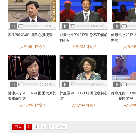
养生20120402 谨防心肌梗塞
健康北京20121231 您不了解的
健康北京20121
救心药
留意
人气:684 评论:0
人气:673 评论:0
人气:66
健康来了20120224 国医大师的
养生堂20121123 聪明化瘀解心
健康之路20120
春季养生方
结1
——腰围警报
人气:652 评论:0
人气:644 评论:0
人气:60
首页
1
2
3
4
尾页