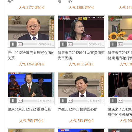
疡
慢性腹泻
急性肠炎
慢性胃炎
慢性浅表性胃炎
胃炎
负”
脏——心
不良
酒精肝
肠结核
胃下垂
自身免疫性肝炎
慢性胰腺炎
人气:2177 评论:0
人气:1808 评论:0
人气:141
慢性肝炎
胃食管返流病
神经性呕吐
胆结石
肠梗阻
胃寒
内分泌
糖尿病
甲亢甲减
甲状腺炎
矮小症
糖尿病足
内分泌失调
缓
甲状旁腺机能亢进
肢端肥大症
低血糖症
低钠血症
低
呼吸科
哮喘
肺炎
支气管炎
肺癌
慢阻肺
咳嗽
肺结核
肺气
睡眠呼吸暂停综合症
慢性支气管炎
急性上呼吸道感染
呼吸
炎
急性支气管炎
打鼾
发烧
血液科
白血病
贫血
血小板减少性紫癜
白细胞减少症
缺铁性贫血
养生20120308 高血压冠心病的
健康来了20120104 从富贵病变
健康来了20121
整形科
痣
关系
为平民病
健康 足部治疗
泌尿科
肾结石
膀胱癌
前列腺炎
前列腺增生
前列腺癌
尿结石
人气:1259 评论:0
人气:1012 评论:0
人气:83
尿失禁
膀胱炎
尿毒症
肾结核
尿道炎
肾上腺疾病
泌
窄
肾下垂
男性生殖器官感染
肾癌
肾血管性高血压
肾小
痛经
普外科
乳腺纤维瘤
痔疮
乳腺增生
肝硬化
颈动脉体瘤
骨科
骨折
腰椎间盘突出
颈椎病
脊柱侧弯
膝关节损伤
腰椎管
腰痛
关节炎
手外伤
骨质疏松
强直性脊柱炎
关节损伤
韧带损伤
踝部扭伤
成人先天性髋关节脱位
肩周炎
骨癌
类风湿性关节炎
骨纤维结构不良
筋膜炎
骨坏死
骨感染病
健康北京20121222 重塑心脏
养生20120401 预防冠心病
健康来了20120
肘
骨缺损
截瘫
髌骨脱位
股骨颈骨折
髋关节结核
髌骨
典中的祖传秘
折
膝关节韧带损伤
趾骨骨折
胸腰椎骨折
痛风
抽筋
人气:795 评论:0
人气:743 评论:0
人气:70