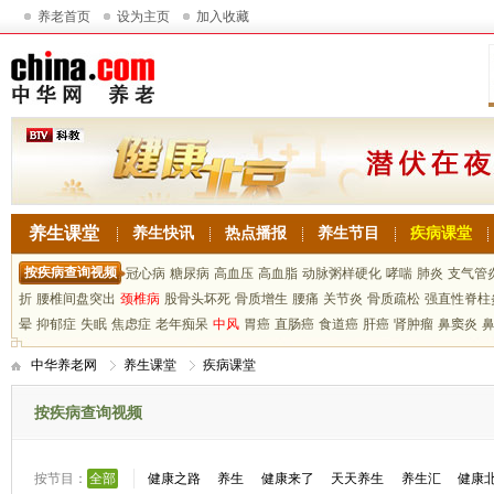
养老首页
设为主页
加入收藏
养生课堂
养生快讯
热点播报
养生节目
疾病课堂
按疾病查询视频
冠心病
糖尿病
高血压
高血脂
动脉粥样硬化
哮喘
肺炎
支气管
折
腰椎间盘突出
颈椎病
股骨头坏死
骨质增生
腰痛
关节炎
骨质疏松
强直性脊柱
晕
抑郁症
失眠
焦虑症
老年痴呆
中风
胃癌
直肠癌
食道癌
肝癌
肾肿瘤
鼻窦炎
中华养老网
养生课堂
疾病课堂
按疾病查询视频
按节目：
全部
健康之路
养生
健康来了
天天养生
养生汇
健康