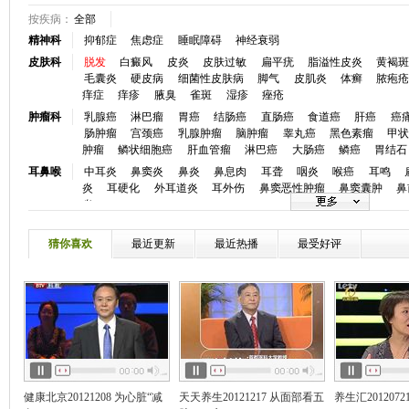
按疾病：
全部
精神科
抑郁症
焦虑症
睡眠障碍
神经衰弱
皮肤科
脱发
白癜风
皮炎
皮肤过敏
扁平疣
脂溢性皮炎
黄褐
毛囊炎
硬皮病
细菌性皮肤病
脚气
皮肌炎
体癣
脓疱
痒症
痒疹
腋臭
雀斑
湿疹
痤疮
肿瘤科
乳腺癌
淋巴瘤
胃癌
结肠癌
直肠癌
食道癌
肝癌
癌
肠肿瘤
宫颈癌
乳腺肿瘤
脑肿瘤
睾丸癌
黑色素瘤
甲
肿瘤
鳞状细胞癌
肝血管瘤
淋巴癌
大肠癌
鳞癌
胃结石
耳鼻喉
中耳炎
鼻窦炎
鼻炎
鼻息肉
耳聋
咽炎
喉癌
耳鸣
炎
耳硬化
外耳道炎
耳外伤
鼻窦恶性肿瘤
鼻窦囊肿
鼻
炎
眼科
白内障
青光眼
视网膜脱落
斜视
近视
眼底病
弱视
炎
角膜病
干眼症
麦粒肿
小儿斜视
眼睑炎症
黄斑前膜
猜你喜欢
最近更新
最近热播
最受好评
口腔科
牙颌畸形
牙痛
龋齿
牙周炎
牙周病
口腔溃疡
唇腭裂
心血管
冠心病
高血压
心律失常
房颤
心衰
心肌炎
先天性心
血
高血脂
心脏神经官能症
动脉粥样硬化
低血压
主肺动
慢性心衰
心脏骤停
窦性心律不齐
颈动脉狭窄
静脉曲张
神经内
脑梗塞
癫痫
头痛
帕金森
头晕
失眠
脑供血不足
痴
瘫
三叉神经痛
失语
嗜睡症
脑动脉硬化
周期性瘫痪
肌
风
消化科
胰腺炎反流性食管炎
消化道出血
肠炎
结肠炎
消化不良
健康北京20121208 为心脏“减
天天养生20121217 从面部看五
养生汇201207