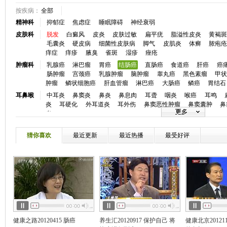
按疾病：
全部
精神科
抑郁症
焦虑症
睡眠障碍
神经衰弱
皮肤科
脱发
白癜风
皮炎
皮肤过敏
扁平疣
脂溢性皮炎
黄褐
毛囊炎
硬皮病
细菌性皮肤病
脚气
皮肌炎
体癣
脓疱
痒症
痒疹
腋臭
雀斑
湿疹
痤疮
肿瘤科
乳腺癌
淋巴瘤
胃癌
结肠癌
直肠癌
食道癌
肝癌
癌
肠肿瘤
宫颈癌
乳腺肿瘤
脑肿瘤
睾丸癌
黑色素瘤
甲
肿瘤
鳞状细胞癌
肝血管瘤
淋巴癌
大肠癌
鳞癌
胃结石
耳鼻喉
中耳炎
鼻窦炎
鼻炎
鼻息肉
耳聋
咽炎
喉癌
耳鸣
炎
耳硬化
外耳道炎
耳外伤
鼻窦恶性肿瘤
鼻窦囊肿
鼻
炎
眼科
白内障
青光眼
视网膜脱落
斜视
近视
眼底病
弱视
炎
角膜病
干眼症
麦粒肿
小儿斜视
眼睑炎症
黄斑前膜
猜你喜欢
最近更新
最近热播
最受好评
口腔科
牙颌畸形
牙痛
龋齿
牙周炎
牙周病
口腔溃疡
唇腭裂
心血管
冠心病
高血压
心律失常
房颤
心衰
心肌炎
先天性心
血
高血脂
心脏神经官能症
动脉粥样硬化
低血压
主肺动
慢性心衰
心脏骤停
窦性心律不齐
颈动脉狭窄
静脉曲张
神经内
脑梗塞
癫痫
头痛
帕金森
头晕
失眠
脑供血不足
痴
瘫
三叉神经痛
失语
嗜睡症
脑动脉硬化
周期性瘫痪
肌
风
消化科
胰腺炎反流性食管炎
消化道出血
肠炎
结肠炎
消化不良
健康之路20120415 肠癌
养生汇20120917 保护自己 将
健康北京20121