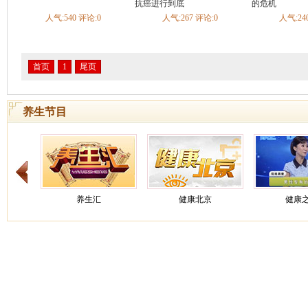
疡
慢性腹泻
急性肠炎
慢性胃炎
慢性浅表性胃炎
胃炎
抗癌进行到底
的危机
不良
酒精肝
肠结核
胃下垂
自身免疫性肝炎
慢性胰腺炎
人气:540 评论:0
人气:267 评论:0
人气:24
慢性肝炎
胃食管返流病
神经性呕吐
胆结石
肠梗阻
胃寒
内分泌
糖尿病
甲亢甲减
甲状腺炎
矮小症
糖尿病足
内分泌失调
缓
甲状旁腺机能亢进
肢端肥大症
低血糖症
低钠血症
低
首页
1
尾页
呼吸科
哮喘
肺炎
支气管炎
肺癌
慢阻肺
咳嗽
肺结核
肺气
睡眠呼吸暂停综合症
慢性支气管炎
急性上呼吸道感染
呼吸
炎
急性支气管炎
打鼾
发烧
养生节目
血液科
白血病
贫血
血小板减少性紫癜
白细胞减少症
缺铁性贫血
整形科
痣
泌尿科
肾结石
膀胱癌
前列腺炎
前列腺增生
前列腺癌
尿结石
尿失禁
膀胱炎
尿毒症
肾结核
尿道炎
肾上腺疾病
泌
窄
肾下垂
男性生殖器官感染
肾癌
肾血管性高血压
肾小
痛经
养生汇
健康北京
健康
普外科
乳腺纤维瘤
痔疮
乳腺增生
肝硬化
颈动脉体瘤
骨科
骨折
腰椎间盘突出
颈椎病
脊柱侧弯
膝关节损伤
腰椎管
腰痛
关节炎
手外伤
骨质疏松
强直性脊柱炎
关节损伤
韧带损伤
踝部扭伤
成人先天性髋关节脱位
肩周炎
骨癌
类风湿性关节炎
骨纤维结构不良
筋膜炎
骨坏死
骨感染病
肘
骨缺损
截瘫
髌骨脱位
股骨颈骨折
髋关节结核
髌骨
养生
健康来了
天天
折
膝关节韧带损伤
趾骨骨折
胸腰椎骨折
痛风
抽筋