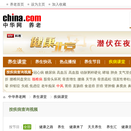
养老首页
设为主页
加入收藏
养生课堂
养生快讯
热点播报
养生节目
疾病课堂
按疾病查询视频
冠心病
糖尿病
高血压
高血脂
动脉粥样硬化
哮喘
肺炎
支气管
折
腰椎间盘突出
颈椎病
股骨头坏死
骨质增生
腰痛
关节炎
骨质疏松
强直性脊柱
晕
抑郁症
失眠
焦虑症
老年痴呆
中风
胃癌
直肠癌
食道癌
肝癌
肾肿瘤
鼻窦炎
中华养老网
养生课堂
疾病课堂
按疾病查询视频
按节目：
全部
健康之路
养生
健康来了
天天养生
养生汇
健康