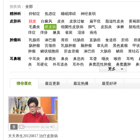
按疾病：
全部
精神科
抑郁症
焦虑症
睡眠障碍
神经衰弱
皮肤科
脱发
白癜风
皮炎
皮肤过敏
扁平疣
脂溢性皮炎
黄褐
毛囊炎
硬皮病
细菌性皮肤病
脚气
皮肌炎
体癣
脓疱
痒症
痒疹
腋臭
雀斑
湿疹
痤疮
肿瘤科
乳腺癌
淋巴瘤
胃癌
结肠癌
直肠癌
食道癌
肝癌
癌
肠肿瘤
宫颈癌
乳腺肿瘤
脑肿瘤
睾丸癌
黑色素瘤
甲
肿瘤
鳞状细胞癌
肝血管瘤
淋巴癌
大肠癌
鳞癌
胃结石
耳鼻喉
中耳炎
鼻窦炎
鼻炎
鼻息肉
耳聋
咽炎
喉癌
耳鸣
炎
耳硬化
外耳道炎
耳外伤
鼻窦恶性肿瘤
鼻窦囊肿
鼻
炎
眼科
白内障
青光眼
视网膜脱落
斜视
近视
眼底病
弱视
炎
角膜病
干眼症
麦粒肿
小儿斜视
眼睑炎症
黄斑前膜
猜你喜欢
最近更新
最近热播
最受好评
口腔科
牙颌畸形
牙痛
龋齿
牙周炎
牙周病
口腔溃疡
唇腭裂
心血管
冠心病
高血压
心律失常
房颤
心衰
心肌炎
先天性心
血
高血脂
心脏神经官能症
动脉粥样硬化
低血压
主肺动
慢性心衰
心脏骤停
窦性心律不齐
颈动脉狭窄
静脉曲张
神经内
脑梗塞
癫痫
头痛
帕金森
头晕
失眠
脑供血不足
痴
瘫
三叉神经痛
失语
嗜睡症
脑动脉硬化
周期性瘫痪
肌
风
消化科
胰腺炎反流性食管炎
消化道出血
肠炎
结肠炎
消化不良
天天养生20120817 治疗皮肤病