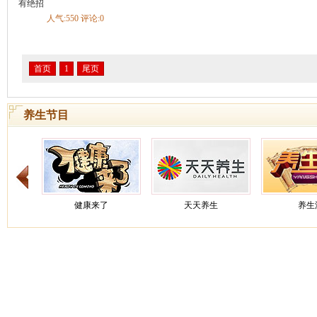
疡
慢性腹泻
急性肠炎
慢性胃炎
慢性浅表性胃炎
胃炎
有绝招
不良
酒精肝
肠结核
胃下垂
自身免疫性肝炎
慢性胰腺炎
人气:550 评论:0
慢性肝炎
胃食管返流病
神经性呕吐
胆结石
肠梗阻
胃寒
内分泌
糖尿病
甲亢甲减
甲状腺炎
矮小症
糖尿病足
内分泌失调
缓
甲状旁腺机能亢进
肢端肥大症
低血糖症
低钠血症
低
首页
1
尾页
呼吸科
哮喘
肺炎
支气管炎
肺癌
慢阻肺
咳嗽
肺结核
肺气
睡眠呼吸暂停综合症
慢性支气管炎
急性上呼吸道感染
呼吸
炎
急性支气管炎
打鼾
发烧
养生节目
血液科
白血病
贫血
血小板减少性紫癜
白细胞减少症
缺铁性贫血
整形科
痣
泌尿科
肾结石
膀胱癌
前列腺炎
前列腺增生
前列腺癌
尿结石
尿失禁
膀胱炎
尿毒症
肾结核
尿道炎
肾上腺疾病
泌
窄
肾下垂
男性生殖器官感染
肾癌
肾血管性高血压
肾小
痛经
健康来了
天天养生
养生
普外科
乳腺纤维瘤
痔疮
乳腺增生
肝硬化
颈动脉体瘤
骨科
骨折
腰椎间盘突出
颈椎病
脊柱侧弯
膝关节损伤
腰椎管
腰痛
关节炎
手外伤
骨质疏松
强直性脊柱炎
关节损伤
韧带损伤
踝部扭伤
成人先天性髋关节脱位
肩周炎
骨癌
类风湿性关节炎
骨纤维结构不良
筋膜炎
骨坏死
骨感染病
肘
骨缺损
截瘫
髌骨脱位
股骨颈骨折
髋关节结核
髌骨
健康之路
健康之路
养
折
膝关节韧带损伤
趾骨骨折
胸腰椎骨折
痛风
抽筋