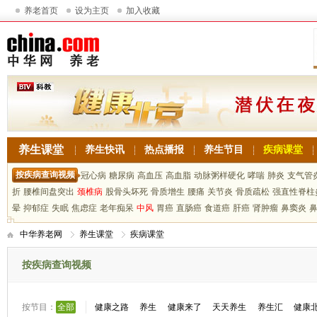
养老首页
设为主页
加入收藏
养生课堂
养生快讯
热点播报
养生节目
疾病课堂
按疾病查询视频
冠心病
糖尿病
高血压
高血脂
动脉粥样硬化
哮喘
肺炎
支气管
折
腰椎间盘突出
颈椎病
股骨头坏死
骨质增生
腰痛
关节炎
骨质疏松
强直性脊柱
晕
抑郁症
失眠
焦虑症
老年痴呆
中风
胃癌
直肠癌
食道癌
肝癌
肾肿瘤
鼻窦炎
中华养老网
养生课堂
疾病课堂
按疾病查询视频
按节目：
全部
健康之路
养生
健康来了
天天养生
养生汇
健康