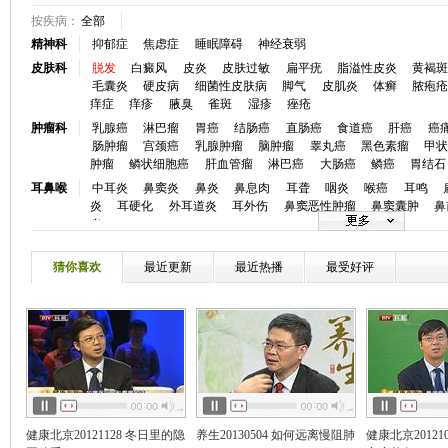
按疾病：
全部
精神科
抑郁症
焦虑症
睡眠障碍
神经衰弱
皮肤科
脱发
白癜风
皮炎
皮肤过敏
扁平疣
脂溢性皮炎
黄褐
毛囊炎
硬皮病
细菌性皮肤病
脚气
皮肌炎
体癣
脓疱
痒症
痒疹
腋臭
雀斑
湿疹
痤疮
肿瘤科
乳腺癌
淋巴瘤
胃癌
结肠癌
直肠癌
食道癌
肝癌
癌
肠肿瘤
宫颈癌
乳腺肿瘤
脑肿瘤
睾丸癌
黑色素瘤
甲
肿瘤
鳞状细胞癌
肝血管瘤
淋巴癌
大肠癌
鳞癌
胃结石
耳鼻喉
中耳炎
鼻窦炎
鼻炎
鼻息肉
耳聋
咽炎
喉癌
耳鸣
炎
耳硬化
外耳道炎
耳外伤
鼻窦恶性肿瘤
鼻窦囊肿
鼻
炎
眼科
白内障
青光眼
视网膜脱落
斜视
近视
眼底病
弱视
炎
角膜病
干眼症
麦粒肿
小儿斜视
眼睑炎症
黄斑前膜
猜你喜欢
最近更新
最近热播
最受好评
口腔科
牙颌畸形
牙痛
龋齿
牙周炎
牙周病
口腔溃疡
唇腭裂
心血管
冠心病
高血压
心律失常
房颤
心衰
心肌炎
先天性心
血
高血脂
心脏神经官能症
动脉粥样硬化
低血压
主肺动
慢性心衰
心脏骤停
窦性心律不齐
颈动脉狭窄
静脉曲张
神经内
脑梗塞
癫痫
头痛
帕金森
头晕
失眠
脑供血不足
痴
瘫
三叉神经痛
失语
嗜睡症
脑动脉硬化
周期性瘫痪
肌
风
消化科
胰腺炎反流性食管炎
消化道出血
肠炎
结肠炎
消化不良
健康北京20121128 冬日里的隐
养生20130504 如何远离慢阻肺
健康北京20121