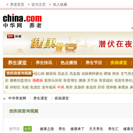
养老首页
设为主页
加入收藏
养生课堂
养生快讯
热点播报
养生节目
疾病课堂
按疾病查询视频
冠心病
糖尿病
高血压
高血脂
动脉粥样硬化
哮喘
肺炎
支气管
折
腰椎间盘突出
颈椎病
股骨头坏死
骨质增生
腰痛
关节炎
骨质疏松
强直性脊柱
晕
抑郁症
失眠
焦虑症
老年痴呆
中风
胃癌
直肠癌
食道癌
肝癌
肾肿瘤
鼻窦炎
中华养老网
养生课堂
疾病课堂
按疾病查询视频
按节目：
全部
健康之路
养生
健康来了
天天养生
养生汇
健康