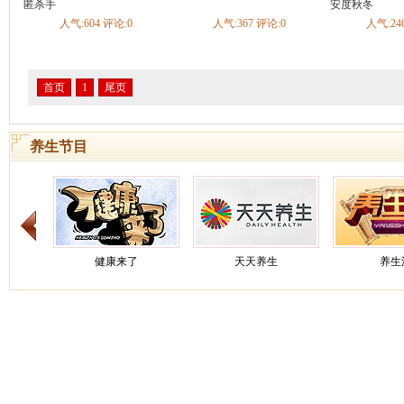
疡
慢性腹泻
急性肠炎
慢性胃炎
慢性浅表性胃炎
胃炎
匿杀手
安度秋冬
不良
酒精肝
肠结核
胃下垂
自身免疫性肝炎
慢性胰腺炎
人气:604 评论:0
人气:367 评论:0
人气:24
慢性肝炎
胃食管返流病
神经性呕吐
胆结石
肠梗阻
胃寒
内分泌
糖尿病
甲亢甲减
甲状腺炎
矮小症
糖尿病足
内分泌失调
缓
甲状旁腺机能亢进
肢端肥大症
低血糖症
低钠血症
低
首页
1
尾页
呼吸科
哮喘
肺炎
支气管炎
肺癌
慢阻肺
咳嗽
肺结核
肺气
睡眠呼吸暂停综合症
慢性支气管炎
急性上呼吸道感染
呼吸
炎
急性支气管炎
打鼾
发烧
养生节目
血液科
白血病
贫血
血小板减少性紫癜
白细胞减少症
缺铁性贫血
整形科
痣
泌尿科
肾结石
膀胱癌
前列腺炎
前列腺增生
前列腺癌
尿结石
尿失禁
膀胱炎
尿毒症
肾结核
尿道炎
肾上腺疾病
泌
窄
肾下垂
男性生殖器官感染
肾癌
肾血管性高血压
肾小
痛经
健康来了
天天养生
养生汇
普外科
乳腺纤维瘤
痔疮
乳腺增生
肝硬化
颈动脉体瘤
骨科
骨折
腰椎间盘突出
颈椎病
脊柱侧弯
膝关节损伤
腰椎管
腰痛
关节炎
手外伤
骨质疏松
强直性脊柱炎
关节损伤
韧带损伤
踝部扭伤
成人先天性髋关节脱位
肩周炎
骨癌
类风湿性关节炎
骨纤维结构不良
筋膜炎
骨坏死
骨感染病
肘
骨缺损
截瘫
髌骨脱位
股骨颈骨折
髋关节结核
髌骨
健康之路
健康之路
养
折
膝关节韧带损伤
趾骨骨折
胸腰椎骨折
痛风
抽筋