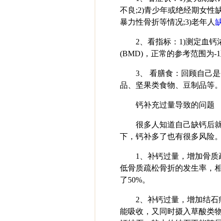
不良;2)青少年或绝经期女
暴力性骨折等情况;3)老年人
2、看指标：1)测定血钙浓度
(BMD)，正常的参考范围为-
3、 看膳食：回顾自己
品、坚果类食物、豆制品等
钙补充过量导致的问题
很多人知道自己缺钙后
下，钙补多了也有很多风险
1、补钙过量，增加骨
低骨质疏松骨折的发生率，
了50%。
2、补钙过量，增加结
能吸收，又同时摄入草酸类物