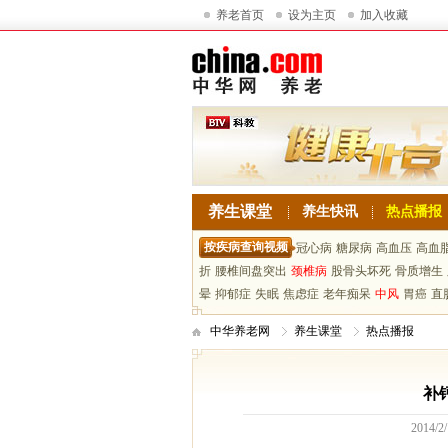
养老首页
设为主页
加入收藏
养生课堂
养生快讯
热点播报
按疾病查询视频
冠心病
糖尿病
高血压
高血
折
腰椎间盘突出
颈椎病
股骨头坏死
骨质增生
晕
抑郁症
失眠
焦虑症
老年痴呆
中风
胃癌
直
中华养老网
养生课堂
热点播报
补
2014/2/