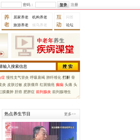
密码：
注册
居家养老
机构养老
问答
旅游养老
候鸟养老
论坛
合症
慢性支气管炎
呼吸衰竭
肺纤维化
打鼾
骨
皮炎
皮肤过敏
皮肤瘙痒
红斑狼疮
癫痫
头痛
头
虹膜囊肿
肝癌
肥胖症
前列腺炎
前列腺增生
热点养生节目
更多>>