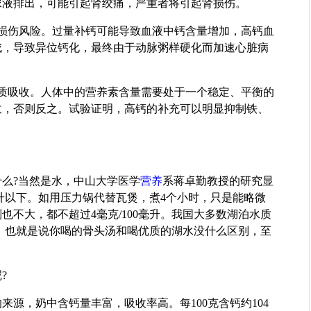
尿液排出，可能引起肾绞痛，严重者将引起肾损伤。
脏损伤风险。过量补钙可能导致血液中钙含量增加，高钙血
成，导致异位钙化，最终由于动脉粥样硬化而加速心脏病
物质吸收。人体中的营养素含量需要处于一个稳定、平衡的
收，否则反之。试验证明，高钙的补充可以明显抑制铁、
么?当然是水，中山大学医学
营养
系蒋卓勤教授的研究显
0毫升以下。如用压力锅代替瓦煲，煮4个小时，只是能略微
也不大，都不超过4毫克/100毫升。我国大多数湖泊水质
左右，也就是说你喝的骨头汤和喝优质的湖水没什么区别，至
?
来源，奶中含钙量丰富，吸收率高。每100克含钙约104