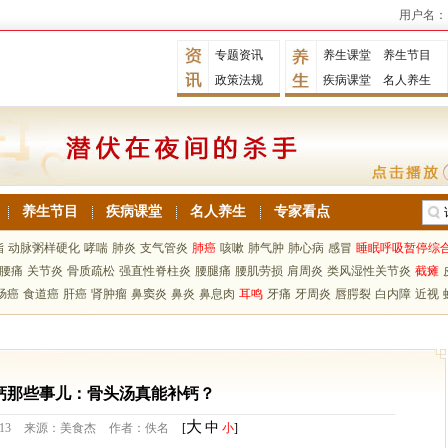
用户名：
专题资讯
养生课堂
养生节目
政策法规
疾病课堂
名人养生
养生节目
疾病课堂
名人养生
专家看点
脂
动脉粥样硬化
哮喘
肺炎
支气管炎
肺癌
咳嗽
肺气肿
肺心病
感冒
睡眠呼吸暂停综
腰痛
关节炎
骨质疏松
强直性脊柱炎
腰腿痛
腰肌劳损
肩周炎
类风湿性关节炎
截瘫
肠癌
食道癌
肝癌
肾肿瘤
鼻窦炎
鼻炎
鼻息肉
耳鸣
牙痛
牙周炎
唇腭裂
白内障
近视
钙那些事儿：骨头汤真能补钙？
大
中
13
来源：美食杰
作者：佚名
[
小
]