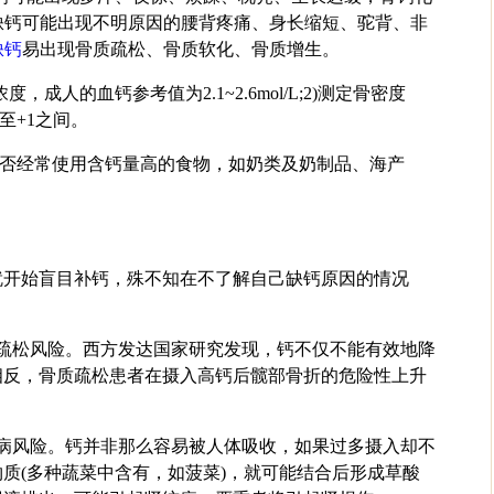
性缺钙可能出现不明原因的腰背疼痛、身长缩短、驼背、非
缺钙
易出现骨质疏松、骨质软化、骨质增生。
，成人的血钙参考值为2.1~2.6mol/L;2)测定骨密度
1至+1之间。
是否经常使用含钙量高的食物，如奶类及奶制品、海产
。
就开始盲目补钙，殊不知在不了解自己缺钙原因的情况
。
质疏松风险。西方发达国家研究发现，钙不仅不能有效地降
相反，骨质疏松患者在摄入高钙后髋部骨折的危险性上升
石病风险。钙并非那么容易被人体吸收，如果过多摄入却不
质(多种蔬菜中含有，如菠菜)，就可能结合后形成草酸