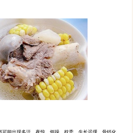
缺钙可能出现多汗、夜惊、烦躁、枕秃、生长迟缓，骨钙化