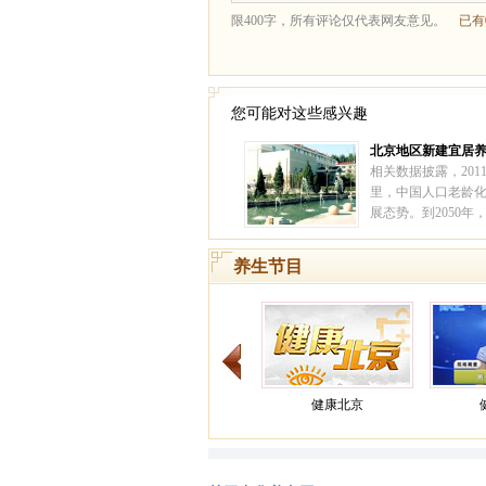
您可能对这些感兴趣
北京地区新建宜居
寓 ——北京汇晨老
相关数据披露，201
里，中国人口老龄
展态势。到2050年
人占比将超过30%
入深度老龄化阶段
养生节目
健康北京