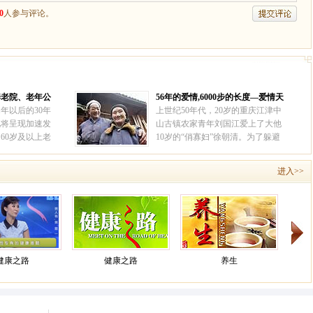
养老院、老年公
56年的爱情,6000步的长度—爱情天
年公寓北苑分院
梯
1年以后的30年
上世纪50年代，20岁的重庆江津中
化将呈现加速发
山古镇农家青年刘国江爱上了大他
，60岁及以上老
10岁的“俏寡妇”徐朝清。为了躲避
，中国社会将进
世人的流言，他们携手私奔至深山
。
[详情]
老林。为让徐朝清出行安全，刘国
进入>>
江一辈子都忙着在悬崖峭壁上凿石
梯通向外界，如今已有6000多级，
被称为“爱情天梯”。
[详情]
健康之路
健康之路
养生