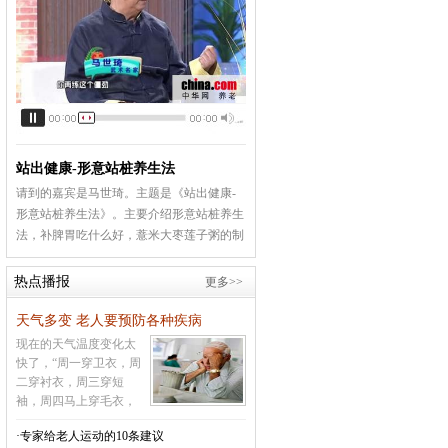
站出健康-形意站桩养生法
请到的嘉宾是马世琦。主题是《站出健康-
形意站桩养生法》。主要介绍形意站桩养生
法，补脾胃吃什么好，薏米大枣莲子粥的制
作方法等相关内容
[详情]
热点播报
更多>>
天气多变 老人要预防各种疾病
现在的天气温度变化太
快了，“周一穿卫衣，周
二穿衬衣，周三穿短
袖，周四马上穿毛衣，
周五必须穿大衣，周六
·专家给老人运动的10条建议
周日又让你穿羽绒衣”，