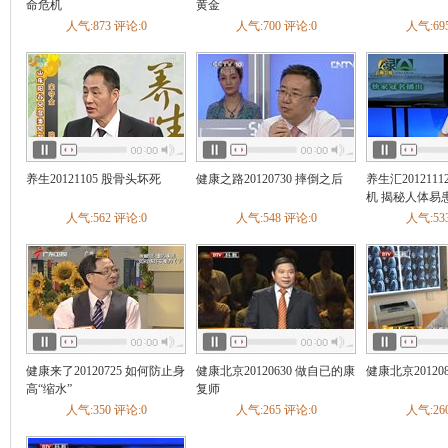
疡
慢性腹泻
急性肠炎
慢性胃炎
慢性浅表性胃炎
胃炎
命危机
黄金
不良
酒精肝
肠结核
胃下垂
自身免疫性肝炎
慢性胰腺炎
人气:873 评论:0
人气:700 评论:0
人气:69
慢性肝炎
胃食管返流病
神经性呕吐
胆结石
肠梗阻
胃寒
内分泌
糖尿病
甲亢甲减
甲状腺炎
矮小症
糖尿病足
内分泌失调
缓
甲状旁腺机能亢进
肢端肥大症
低血糖症
低钠血症
低
呼吸科
哮喘
肺炎
支气管炎
肺癌
慢阻肺
咳嗽
肺结核
肺气
睡眠呼吸暂停综合症
慢性支气管炎
急性上呼吸道感染
呼吸
炎
急性支气管炎
打鼾
发烧
血液科
白血病
贫血
血小板减少性紫癜
白细胞减少症
缺铁性贫血
养生20121105 股骨头坏死
健康之路20120730 摔倒之后
养生汇201211
整形科
痣
机 揭秘人体易
泌尿科
肾结石
膀胱癌
前列腺炎
前列腺增生
前列腺癌
尿结石
人气:562 评论:0
人气:548 评论:0
人气:53
尿失禁
膀胱炎
尿毒症
肾结核
尿道炎
肾上腺疾病
泌
窄
肾下垂
男性生殖器官感染
肾癌
肾血管性高血压
肾小
痛经
普外科
乳腺纤维瘤
痔疮
乳腺增生
肝硬化
颈动脉体瘤
骨科
骨折
腰椎间盘突出
颈椎病
脊柱侧弯
膝关节损伤
腰椎管
腰痛
关节炎
手外伤
骨质疏松
强直性脊柱炎
关节损伤
韧带损伤
踝部扭伤
成人先天性髋关节脱位
肩周炎
骨癌
类风湿性关节炎
骨纤维结构不良
筋膜炎
骨坏死
骨感染病
健康来了20120725 如何防止身
健康北京20120630 做自已的康
健康北京20120
肘
骨缺损
截瘫
髌骨脱位
股骨颈骨折
髋关节结核
髌骨
高“缩水”
复师
折
膝关节韧带损伤
趾骨骨折
胸腰椎骨折
痛风
抽筋
人气:350 评论:0
人气:265 评论:0
人气:26