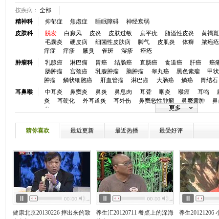
按疾病：
全部
精神科
抑郁症
焦虑症
睡眠障碍
神经衰弱
皮肤科
脱发
白癜风
皮炎
皮肤过敏
扁平疣
脂溢性皮炎
黄褐
毛囊炎
硬皮病
细菌性皮肤病
脚气
皮肌炎
体癣
脓疱
痒症
痒疹
腋臭
雀斑
湿疹
痤疮
肿瘤科
乳腺癌
淋巴瘤
胃癌
结肠癌
直肠癌
食道癌
肝癌
癌
肠肿瘤
宫颈癌
乳腺肿瘤
脑肿瘤
睾丸癌
黑色素瘤
甲
肿瘤
鳞状细胞癌
肝血管瘤
淋巴癌
大肠癌
鳞癌
胃结石
耳鼻喉
中耳炎
鼻窦炎
鼻炎
鼻息肉
耳聋
咽炎
喉癌
耳鸣
炎
耳硬化
外耳道炎
耳外伤
鼻窦恶性肿瘤
鼻窦囊肿
鼻
炎
眼科
白内障
青光眼
视网膜脱落
斜视
近视
眼底病
弱视
炎
角膜病
干眼症
麦粒肿
小儿斜视
眼睑炎症
黄斑前膜
猜你喜欢
最近更新
最近热播
最受好评
口腔科
牙颌畸形
牙痛
龋齿
牙周炎
牙周病
口腔溃疡
唇腭裂
心血管
冠心病
高血压
心律失常
房颤
心衰
心肌炎
先天性心
血
高血脂
心脏神经官能症
动脉粥样硬化
低血压
主肺动
慢性心衰
心脏骤停
窦性心律不齐
颈动脉狭窄
静脉曲张
神经内
脑梗塞
癫痫
头痛
帕金森
头晕
失眠
脑供血不足
痴
瘫
三叉神经痛
失语
嗜睡症
脑动脉硬化
周期性瘫痪
肌
风
消化科
胰腺炎反流性食管炎
消化道出血
肠炎
结肠炎
消化不良
健康北京20130226 摔出来的致
养生汇20120711 餐桌上的深海
养生2012120