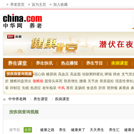
养老首页
设为主页
加入收藏
养生课堂
养生快讯
热点播报
养生节目
疾病课堂
按疾病查询视频
冠心病
糖尿病
高血压
高血脂
动脉粥样硬化
哮喘
肺炎
支气管
折
腰椎间盘突出
颈椎病
股骨头坏死
骨质增生
腰痛
关节炎
骨质疏松
强直性脊柱
晕
抑郁症
失眠
焦虑症
老年痴呆
中风
胃癌
直肠癌
食道癌
肝癌
肾肿瘤
鼻窦炎
中华养老网
养生课堂
疾病课堂
按疾病查询视频
按节目：
全部
健康之路
养生
健康来了
天天养生
养生汇
健康