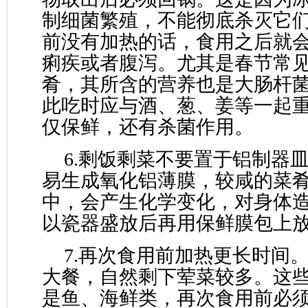
制细菌繁殖，不能彻底杀灭它
前没有加热的话，食用之后就
痢疾或者腹泻。尤其是春节常
肴，其所含的营养也是大肠杆
此吃时应与酒、葱、姜等一起
仅保鲜，还有杀菌作用。
6.剩饭剩菜不要置于铝制器
易生成氧化铝薄膜，较咸的菜
中，会产生化学变化，对身体
以瓷器盛放后再用保鲜膜包上
7.再次食用前加热更长时间
大餐，自然剩下荤菜较多。这
是鱼、海鲜类，再次食用前必