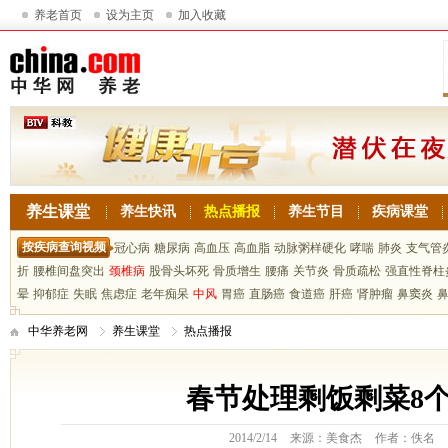
养老首页
设为主页
加入收藏
养生课堂
养生快讯
热点播报
养生节目
疾病课堂
按疾病查询视频
冠心病
糖尿病
高血压
高血脂
动脉粥样硬化
哮喘
肺炎
支气管
折
腰椎间盘突出
颈椎病
股骨头坏死
骨质增生
腰痛
关节炎
骨质疏松
强直性脊柱
晕
抑郁症
失眠
焦虑症
老年痴呆
中风
胃癌
直肠癌
食道癌
肝癌
肾肿瘤
鼻窦炎
中华养老网
养生课堂
热点播报
春节处理剩饭剩菜8
2014/2/14
来源：美食杰
作者：佚名