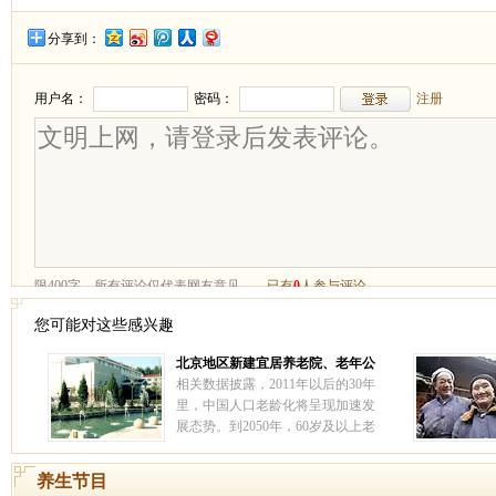
分享到：
您可能对这些感兴趣
北京地区新建宜居养老院、老年公
寓 ——北京汇晨老年公寓北苑分院
相关数据披露，2011年以后的30年
里，中国人口老龄化将呈现加速发
展态势。到2050年，60岁及以上老
人占比将超过30%，中国社会将进
入深度老龄化阶段。
[详情]
养生节目