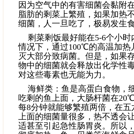
因为空气中的有害细菌会黏附
脂肪的剩菜上繁殖，如果加热
细菌，人一旦吃了，极易发生
剩菜剩饭最好能在5-6个小
情况下，通过100℃的高温加
灭大部分致病菌。但是，如果
物中的细菌就会释放出化学性
对这些毒素也无能为力。
海鲜类：鱼是高蛋白食物，
吃剩的鱼上面，大肠杆菌在20
每8分钟就能够繁殖两倍，在五
上面的细菌量很多，热不透会
适甚至引起急性肠胃炎。所以