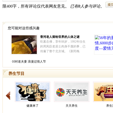
您可能对这些感兴趣
香河老人留给世界的人体之谜
吃素念佛，享年88岁，1992年往生
的周凤臣老居士肉身不腐的事，已
传遍了整个北京城。《新民晚
报》、《人民公安报》、《人民日
报》海外版等传媒均对此作了报
·10对老夫妻 浪漫过情人节
导。1994年10月3日，中国佛学院
一行14名学僧，专程去河北省香河
养生节目
县瞻仰了周老居士的肉身。
[详情]
健康来了
天天养生
养生