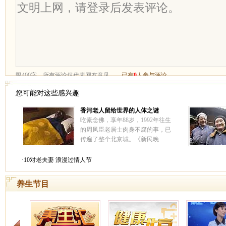
您可能对这些感兴趣
香河老人留给世界的人体之谜
吃素念佛，享年88岁，1992年往生
的周凤臣老居士肉身不腐的事，已
传遍了整个北京城。《新民晚
报》、《人民公安报》、《人民日
报》海外版等传媒均对此作了报
·10对老夫妻 浪漫过情人节
导。1994年10月3日，中国佛学院
一行14名学僧，专程去河北省香河
养生节目
县瞻仰了周老居士的肉身。
[详情]