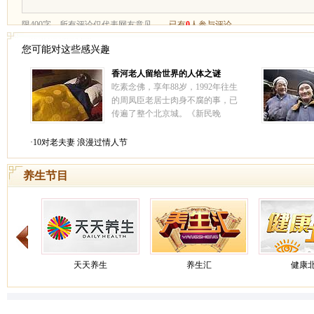
您可能对这些感兴趣
香河老人留给世界的人体之谜
吃素念佛，享年88岁，1992年往生
的周凤臣老居士肉身不腐的事，已
传遍了整个北京城。《新民晚
报》、《人民公安报》、《人民日
报》海外版等传媒均对此作了报
·10对老夫妻 浪漫过情人节
导。1994年10月3日，中国佛学院
一行14名学僧，专程去河北省香河
养生节目
县瞻仰了周老居士的肉身。
[详情]
天天养生
养生汇
健康