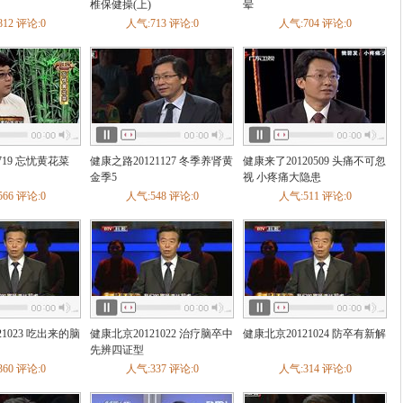
性胃炎
慢性浅表性胃炎
胃炎
肝炎
肠易激综合征
脂肪肝
功能性消化
椎保健操(上)
晕
垂
自身免疫性肝炎
慢性胰腺炎
肝性脑病
病毒性肝炎
酒精性脂肪肝
12 评论:0
人气:713 评论:0
人气:704 评论:0
经性呕吐
胆结石
肠梗阻
胃寒
脾虚
情绪胃肠病
矮小症
糖尿病足
内分泌失调
肥胖症
1型糖尿病
2型糖尿病
发育迟
大症
低血糖症
低钠血症
低钾血症
月经不调
胆固醇增高
慢阻肺
咳嗽
肺结核
肺气肿
肺心病
支气管扩张
肺栓塞
感冒
管炎
急性上呼吸道感染
呼吸衰竭
流感
急性呼吸窘迫综合征
病毒性肺
烧
紫癜
白细胞减少症
缺铁性贫血
慢性淋巴细胞白血病
719 忘忧黄花菜
健康之路20121127 冬季养肾黄
健康来了20120509 头痛不可忽
金季5
视 小疼痛大隐患
前列腺增生
前列腺癌
尿结石
肾积水
肾囊肿
男性不育
性功能障碍
66 评论:0
人气:548 评论:0
人气:511 评论:0
结核
尿道炎
肾上腺疾病
泌尿生殖系损伤
肾脓肿
肾损伤
肾动脉狭
肾癌
肾血管性高血压
肾小管疾病
慢性肾功能衰竭
肾虚
阴道炎
肝硬化
颈动脉体瘤
脊柱侧弯
膝关节损伤
腰椎管狭窄
股骨头坏死
骨质增生
脊柱骨折
疏松
强直性脊柱炎
关节损伤
腰腿痛
腰肌劳损
足部骨折
颈椎骨折
天性髋关节脱位
肩周炎
骨癌
脊髓损伤
腱鞘炎
骨囊肿
胸椎管狭窄
良
筋膜炎
骨坏死
骨感染病
滑囊炎
运动创伤
化脓性关节炎
网球
21023 吃出来的脑
健康北京20121022 治疗脑卒中
健康北京20121024 防卒有新解
股骨颈骨折
髋关节结核
髌骨软骨软化症
跟骨骨折
跟腱断裂
踝部骨
先辨四证型
胸腰椎骨折
痛风
抽筋
60 评论:0
人气:337 评论:0
人气:314 评论:0