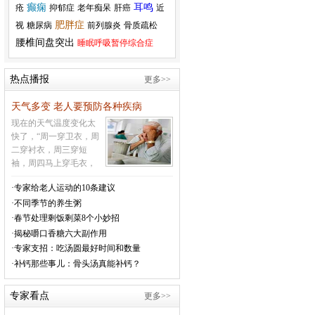
癫痫
耳鸣
疮
抑郁症
老年痴呆
肝癌
近
肥胖症
视
糖尿病
前列腺炎
骨质疏松
腰椎间盘突出
睡眠呼吸暂停综合症
热点播报
更多>>
天气多变 老人要预防各种疾病
现在的天气温度变化太
快了，“周一穿卫衣，周
二穿衬衣，周三穿短
袖，周四马上穿毛衣，
周五必须穿大衣，周六
·专家给老人运动的10条建议
周日又让你穿羽绒衣”，
·不同季节的养生粥
这样的天气让很多的老
年人受不了，就会生
·春节处理剩饭剩菜8个小妙招
病，很多的疾病就会因
·揭秘嚼口香糖六大副作用
为气温的变化而引发。
·专家支招：吃汤圆最好时间和数量
温馨提醒老年人，现在
·补钙那些事儿：骨头汤真能补钙？
的天气变化的很快，老
年人及有心脑血管病史
专家看点
更多>>
的人在这种天气要特别
注意防范心脑血管意外