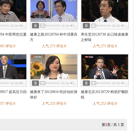
0704 中医帮您过夏
健康之路20120704 杯中消暑良
养生堂20120730 从口味谈健康
方
之鲜味
83 评论:0
人气:273 评论:0
人气:271 评论:0
20917 提高压力回
健康来了20120816 吃好动好身
健康北京20120729 构筑护脑防
体好
线
57 评论:0
人气:253 评论:0
人气:252 评论:0
第
1
页 / 共
1
页