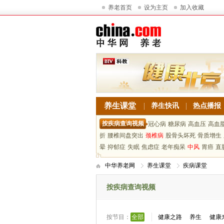
养老首页
设为主页
加入收藏
养生课堂
养生快讯
热点播报
按疾病查询视频
冠心病
糖尿病
高血压
高血
折
腰椎间盘突出
颈椎病
股骨头坏死
骨质增生
晕
抑郁症
失眠
焦虑症
老年痴呆
中风
胃癌
直
中华养老网
养生课堂
疾病课堂
按疾病查询视频
按节目：
全部
健康之路
养生
健康