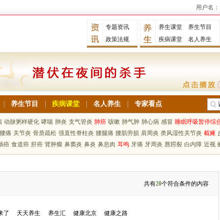
用户名：
专题资讯
养生课堂
养生节目
政策法规
疾病课堂
名人养生
养生节目
疾病课堂
名人养生
专家看点
脂
动脉粥样硬化
哮喘
肺炎
支气管炎
肺癌
咳嗽
肺气肿
肺心病
感冒
睡眠呼吸暂停综
腰痛
关节炎
骨质疏松
强直性脊柱炎
腰腿痛
腰肌劳损
肩周炎
类风湿性关节炎
截瘫
肠癌
食道癌
肝癌
肾肿瘤
鼻窦炎
鼻炎
鼻息肉
耳鸣
牙痛
牙周炎
唇腭裂
白内障
近视
共有
20
个符合条件的内容
来了
天天养生
养生汇
健康北京
健康之路