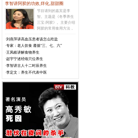
李智讲阿胶的功效,烊化,甜甜圈
的发生
[详情]
节目请到的嘉宾是李
智。主题是《冬季养生
三宝-阿胶》。主要介绍
阿胶的常用食用方法，
吃阿胶上火怎么办，如
·刘燕萍讲高血压患者该怎么吃盐
何辨别真假阿胶，不宜
·专家：老人饮食 遵循“三、七、六”
食用阿胶的人群，甜甜
圈的制作方法等相关内
·王凤岐讲解食物养生
容
[详情]
·赵宇宁述经络穴位养生
·李智讲古人十二时辰养生
·李定文：养生不代表中医