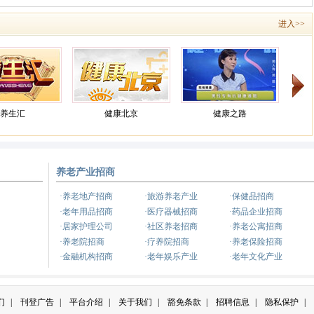
进入>>
养生汇
健康北京
健康之路
养老产业招商
养生
健康来了
·养老地产招商
·旅游养老产业
·保健品招商
·老年用品招商
·医疗器械招商
·药品企业招商
·居家护理公司
·社区养老招商
·养老公寓招商
·养老院招商
·疗养院招商
·养老保险招商
·金融机构招商
·老年娱乐产业
·老年文化产业
们
|
刊登广告
|
平台介绍
|
关于我们
|
豁免条款
|
招聘信息
|
隐私保护
|