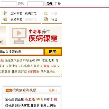
密码：
注册
居家养老
机构养老
问答
旅游养老
候鸟养老
论坛
合症
慢性支气管炎
呼吸衰竭
肺纤维化
打鼾
骨
皮炎
皮肤过敏
皮肤瘙痒
红斑狼疮
癫痫
头痛
头
虹膜囊肿
肝癌
肥胖症
前列腺炎
前列腺增生
按疾病查询视频
更多>>
高血脂
哮喘
打鼾
冠心病
高血压
肺癌
颈椎病
股骨头坏死
腰腿痛
截瘫
红斑狼