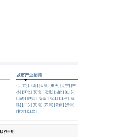
城市产业招商
·[北京] [上海] [天津] [重庆] [辽宁] [吉
林] [河北] [河南] [湖北] [湖南] [山东]
[山西] [陕西] [安徽] [浙江] [江苏] [福
建] [广东] [海南] [四川] [云南] [贵州]
[甘肃] [江西]
版权申明