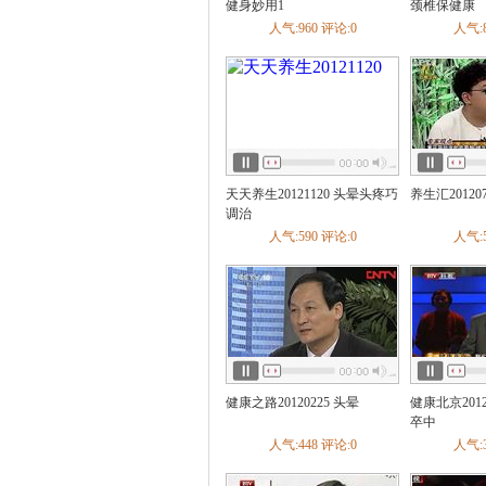
疡
慢性腹泻
急性肠炎
慢
健身妙用1
颈椎保健康
不良
酒精肝
肠结核
胃下
人气:960 评论:0
人气:8
慢性肝炎
胃食管返流病
神
内分泌
糖尿病
甲亢甲减
甲状腺炎
缓
甲状旁腺机能亢进
肢端肥
呼吸科
哮喘
肺炎
支气管炎
肺癌
睡眠呼吸暂停综合症
慢性支气
炎
急性支气管炎
打鼾
发
血液科
白血病
贫血
血小板减少性
天天养生20121120 头晕头疼巧
养生汇20120
整形科
痣
调治
泌尿科
肾结石
膀胱癌
前列腺炎
人气:590 评论:0
人气:5
尿失禁
膀胱炎
尿毒症
肾
窄
肾下垂
男性生殖器官感染
痛经
普外科
乳腺纤维瘤
痔疮
乳腺增生
骨科
骨折
腰椎间盘突出
颈椎病
腰痛
关节炎
手外伤
骨质
韧带损伤
踝部扭伤
成人先
类风湿性关节炎
骨纤维结构不
健康之路20120225 头晕
健康北京201
肘
骨缺损
截瘫
髌骨脱位
卒中
折
膝关节韧带损伤
趾骨骨折
人气:448 评论:0
人气:3