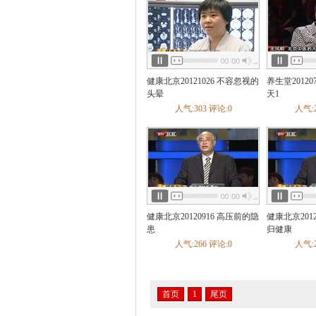
健康北京20121026 不容忽视的
养生堂2012
头晕
天1
人气:303 评论:0
人气:2
健康北京20120916 高压前的隐
健康北京201
患
归健康
人气:266 评论:0
人气:2
首页
1
尾页