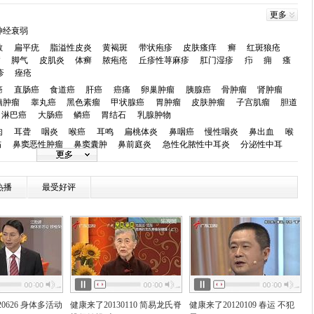
更多
神经衰弱
敏
扁平疣
脂溢性皮炎
黄褐斑
带状疱疹
皮肤瘙痒
癣
红斑狼疮
病
脚气
皮肌炎
体癣
脓疱疮
丘疹性荨麻疹
肛门湿疹
疖
痈
瘙
疹
痤疮
癌
直肠癌
食道癌
肝癌
癌痛
卵巢肿瘤
胰腺癌
骨肿瘤
肾肿瘤
脑肿瘤
睾丸癌
黑色素瘤
甲状腺癌
胃肿瘤
皮肤肿瘤
子宫肌瘤
胆道
淋巴癌
大肠癌
鳞癌
胃结石
乳腺肿物
肉
耳聋
咽炎
喉癌
耳鸣
扁桃体炎
鼻咽癌
慢性咽炎
鼻出血
喉
伤
鼻窦恶性肿瘤
鼻窦囊肿
鼻前庭炎
急性化脓性中耳炎
分泌性中耳
斜视
近视
眼底病
弱视
角膜炎
黄斑变性
糖尿病视网膜病变
结膜
小儿斜视
眼睑炎症
黄斑前膜
虹膜囊肿
热播
最受好评
炎
牙周病
口腔溃疡
唇腭裂
牙龈炎
牙齿外伤
口腔癌
房颤
心衰
心肌炎
先天性心脏病
心肌病
心肌梗死
心绞痛
心肌缺
动脉粥样硬化
低血压
主肺动脉间隔缺损
急性心力衰竭
混合性心绞痛
律不齐
颈动脉狭窄
静脉曲张
心脏病
坏血病
头晕
失眠
脑供血不足
痴呆
肌病
脑血栓
偏头痛
脑血管病
面
症
脑动脉硬化
周期性瘫痪
肌无力综合症
老年痴呆(阿尔茨海默病)
中
血
肠炎
结肠炎
消化不良
肠胃炎
腹泻
腹痛
便秘
十二指肠溃
20626 身体多活动
健康来了20130110 简易龙氏脊
健康来了20120109 春运 不犯