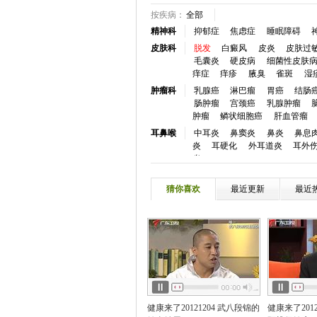
按疾病：
全部
精神科
抑郁症
焦虑症
睡眠障碍
皮肤科
脱发
白癜风
皮炎
皮肤过
毛囊炎
硬皮病
细菌性皮肤
痒症
痒疹
腋臭
雀斑
湿
肿瘤科
乳腺癌
淋巴瘤
胃癌
结肠
肠肿瘤
宫颈癌
乳腺肿瘤
肿瘤
鳞状细胞癌
肝血管瘤
耳鼻喉
中耳炎
鼻窦炎
鼻炎
鼻息
炎
耳硬化
外耳道炎
耳外
炎
眼科
白内障
青光眼
视网膜脱落
炎
角膜病
干眼症
麦粒肿
猜你喜欢
最近更新
最近
口腔科
牙颌畸形
牙痛
龋齿
牙周
心血管
冠心病
高血压
心律失常
血
高血脂
心脏神经官能症
慢性心衰
心脏骤停
窦性心
神经内
脑梗塞
癫痫
头痛
帕金森
瘫
三叉神经痛
失语
嗜睡
风
消化科
胰腺炎反流性食管炎
消化道出
健康来了20121204 武八段锦的
健康来了201