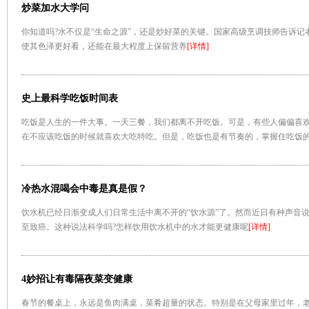
炒菜加水大学问
你知道吗?水不仅是“生命之源”，还是炒好菜的关键。国家高级烹调技师告诉
使其色泽更好看，还能在最大程度上保留营养
[详情]
史上最科学吃饭时间表
吃饭是人生的一件大事。一天三餐，我们都离不开吃饭。可是，有些人偏偏喜
在不应该吃饭的时候就喜欢大吃特吃。但是，吃饭也是有节奏的，掌握住吃饭
[详情]
冷热水混喝会中毒是真是假？
饮水机已经日渐变成人们日常生活中离不开的“饮水源”了。然而近日有种声音
至致癌。这种说法科学吗?怎样饮用饮水机中的水才能更健康呢
[详情]
4妙招让有毒隔夜菜变健康
春节的餐桌上，永远是鱼肉满桌，菜肴超量的状态。特别是在父母家里过年，