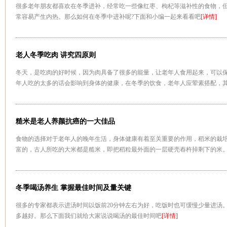
很多老年朋友都喜欢在冬季进补，经常吃一些像红枣、枸杞等滋补性的食物，
常容易产生内热。那么如何在冬季中进补呢?下面和小编一起来看看吧
[详情]
老人冬季吃肉 讲究四原则
冬天，是吃肉的好时候，因为肉具备了很多的能量，让老年人食用起来，可以
年人吃的太多的话会影响到身体的健康，在冬季的饮食，老年人应荤素搭配，
有讲究。有哪些需要讲究的，我们下面就来看看吧
[详情]
糙米是老人养颜抗癌的一大佳品
食物的选择对于老年人的晚年生活，身体健康有着至关重要的作用，稻米的栽
富的，古人所吃的大米都是糙米，即把稻粒最外面的一层硬壳舂杵掉剩下的米
现，这种糙米不但能够充饥果腹，而且对人体有极大的营养价值
[详情]
冬季喝汤养生 掌握最佳时间及量关键
很多的专家都表示进汤时间以饭前20分钟左右为好，吃饭时也可缓慢少量进汤
多越好。那么下面我们就给大家说说喝汤的最佳时间吧
[详情]