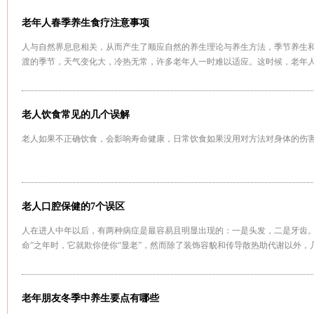
老年人春季养生食疗注意事项
人与自然界息息相关，从而产生了顺应自然的养生理论与养生方法，季节养生
渡的季节，天气变化大，冷热无常，许多老年人一时难以适应。这时候，老年
科学养生呢
[详情]
老人饮食常见的几个误解
老人如果不正确饮食，会影响寿命健康，日常饮食如果没用对方法对身体的伤
老人口腔保健的7个误区
人在进人中年以后，有两种病症是最容易且明显出现的：一是头发，二是牙齿。
命”之年时，它就欺你使你“显老”，然而除了装饰容貌和传导散热助代谢以外
迈，愈需要牙坚齿健。然而在现实生活中，有一些错误的观念却在困惑着老年
老年朋友冬季中养生要点有哪些