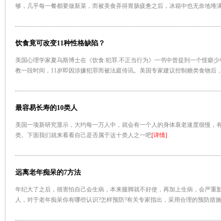
够，几乎每一餐都要做新菜，而被美食弄得胃肠疲惫之后，冰箱中也无奈地堆
不了那么多的脂肪蛋白质;不把菜吃完吧，又只好继续剩菜。到最后，往往是孩
得毫无食欲，甚至健康指标发生异常
[详情]
饮食竟可改变11种性格缺陷？
美国心理学家夏乌斯博士在《饮食.犯罪.不正当行为》一书中曾提到一个怪癖少
教一段时间，11岁即因涉嫌犯罪而被法庭传讯。美国专家建议控制糖类食物后
点，调节食物营养组成也能相当程度地改变其性格。许多专家建议
[详情]
最容易长寿的10类人
美国一项新研究显示，大约每一万人中，就会有一个人的身体衰老速度很慢，有
类。下面我们就来看看自己是否属于这十类人之一吧
[详情]
远离老年痴呆的7方法
年纪大了之后，很害怕自己会生病，本来腿脚就不好使，再加上生病，会严重
人，对于老年痴呆你有哪些认识?怎样预防?有关专家指出，采用合理的预防措
[详情]