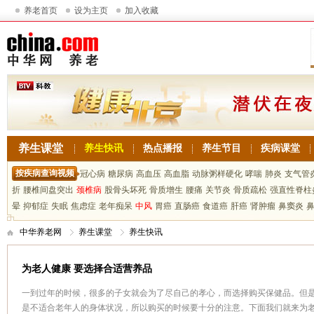
养老首页
设为主页
加入收藏
养生课堂
养生快讯
热点播报
养生节目
疾病课堂
按疾病查询视频
冠心病
糖尿病
高血压
高血脂
动脉粥样硬化
哮喘
肺炎
支气管
折
腰椎间盘突出
颈椎病
股骨头坏死
骨质增生
腰痛
关节炎
骨质疏松
强直性脊柱
晕
抑郁症
失眠
焦虑症
老年痴呆
中风
胃癌
直肠癌
食道癌
肝癌
肾肿瘤
鼻窦炎
中华养老网
养生课堂
养生快讯
为老人健康 要选择合适营养品
一到过年的时候，很多的子女就会为了尽自己的孝心，而选择购买保健品。但
是不适合老年人的身体状况，所以购买的时候要十分的注意。下面我们就来为