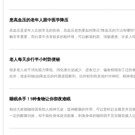
患高血压的老年人跟中医学降压
高血压是老年人比较常见的疾病，高血压老热要如何降压?降血压的方法有哪些
畅非常重要，而白菜中含有较多的粗纤维，可以解渴利尿、润肠通便。许多人吃
圆”了，因为白菜帮子中粗纤维含量更多
[详情]
老人每天步行半小时防便秘
很多老人由于消化能力降低、消化液分泌减少、进食过少、偏食精细加工过的
此外，很多药物(如降血压的钙通道阻断剂、抗抑郁剂和其他针对神经、精神类
[详情]
睡眠杀手！9种食物让你彻夜难眠
相信大家都咖啡因有助人精神亢奋，提神醒脑的作用，可以暂时赶走睡意并且
一定的醒脑功效，却不能给身体提供能量，刺激身体的咖啡因不宜在睡前摄入