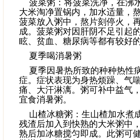
菠菜粥：将菠菜洗净，在沸水
大米淘净置锅内，加水适量，
菠菜放入粥中，熬片刻停火，
成。菠菜粥对因肝阴不足引起
眩、贫血、糖尿病等都有较好
夏季喝消暑粥
夏季因暑热所致的种种热性
症。症状表现为身热烦躁、气
痛、大汗淋漓。粥可补中益气
宜食消暑粥。
山楂冰糖粥：生山楂加水煮
残渣后加入到快熟的大米粥中
熟后加冰糖搅匀即成。此粥可