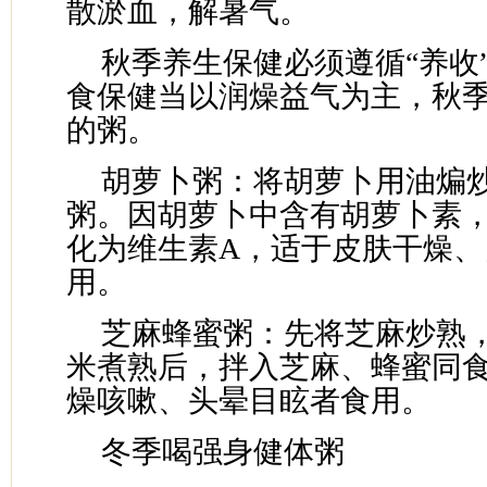
散淤血，解暑气。
秋季养生保健必须遵循“养收
食保健当以润燥益气为主，秋
的粥。
胡萝卜粥：将胡萝卜用油煸
粥。因胡萝卜中含有胡萝卜素
化为维生素A，适于皮肤干燥、
用。
芝麻蜂蜜粥：先将芝麻炒熟
米煮熟后，拌入芝麻、蜂蜜同
燥咳嗽、头晕目眩者食用。
冬季喝强身健体粥