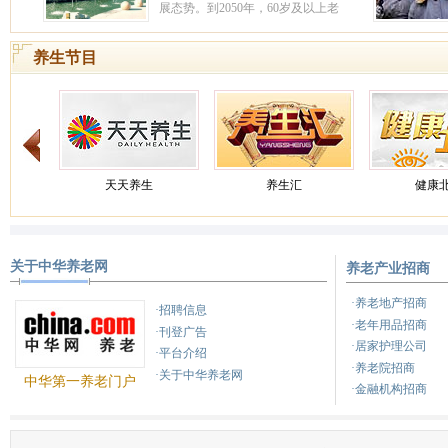
展态势。到2050年，60岁及以上老
人占比将超过30%，中国社会将进
入深度老龄化阶段。
[详情]
养生节目
天天养生
养生汇
健康
关于中华养老网
养老产业招商
健康之路
养生
健康
·养老地产招商
·招聘信息
·老年用品招商
·刊登广告
·居家护理公司
·平台介绍
·养老院招商
·关于中华养老网
中华第一养老门户
·金融机构招商