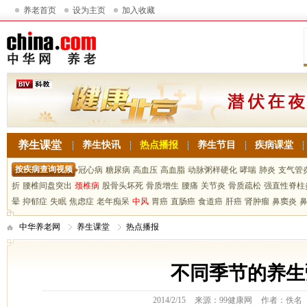
养老首页
设为主页
加入收藏
养生课堂
养生快讯
热点播报
养生节目
疾病课堂
按疾病查询视频
冠心病
糖尿病
高血压
高血脂
动脉粥样硬化
哮喘
肺炎
支气管
折
腰椎间盘突出
颈椎病
股骨头坏死
骨质增生
腰痛
关节炎
骨质疏松
强直性脊柱
晕
抑郁症
失眠
焦虑症
老年痴呆
中风
胃癌
直肠癌
食道癌
肝癌
肾肿瘤
鼻窦炎
中华养老网
养生课堂
热点播报
不同季节的养生
2014/2/15
来源：99健康网
作者：佚名