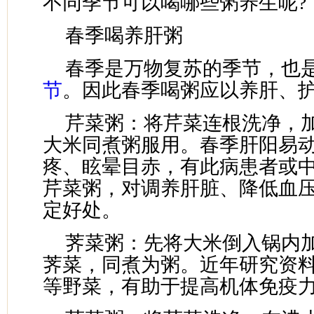
不同季节可以喝哪些粥养生呢?
春季喝养肝粥
春季是万物复苏的季节，也
节
。因此春季喝粥应以养肝、
芹菜粥：将芹菜连根洗净，
大米同煮粥服用。春季肝阳易
疼、眩晕目赤，有此病患者或
芹菜粥，对调养肝脏、降低血
定好处。
荠菜粥：先将大米倒入锅内
荠菜，同煮为粥。近年研究资
等野菜，有助于提高机体免疫