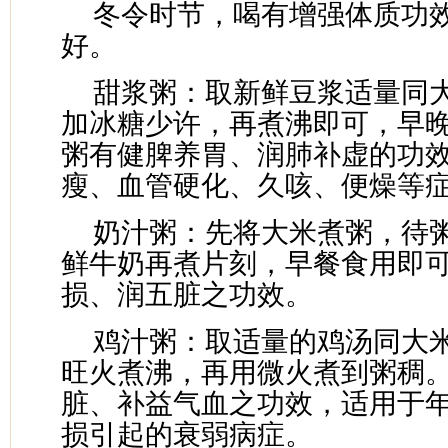
冬令时节，喝有增强体质功
好。
甜浆粥：取新鲜豆浆适量同
加冰糖少许，再煮沸即可，早
粥有健脾养胃、润肺补虚的功
瘦、血管硬化、久咳、便燥等
奶汁粥：先将大米煮粥，待
鲜牛奶再煮片刻，早餐食用即
损、润五脏之功效。
鸡汁粥：取适量的鸡汤同大
旺火煮沸，再用微火煮到粥稠
脏、补益气血之功效，适用于
损引起的衰弱病症。