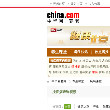
养老首页
设为主页
加入收藏
养生课堂
养生快讯
热点播报
按疾病查询视频
冠心病
糖尿病
高血压
高血
折
腰椎间盘突出
颈椎病
股骨头坏死
骨质增生
晕
抑郁症
失眠
焦虑症
老年痴呆
中风
胃癌
直
中华养老网
养生课堂
疾病课堂
按疾病查询视频
按节目：
全部
健康之路
养生
健康