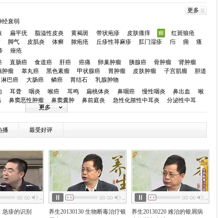
更多
神经衰弱
敏
扁平疣
脂溢性皮炎
黄褐斑
带状疱疹
皮肤瘙痒
癣
红斑狼疮
病
脚气
皮肌炎
体癣
脓疱疮
丘疹性荨麻疹
肛门湿疹
疖
痈
瘙
疹
痤疮
癌
直肠癌
食道癌
肝癌
癌痛
卵巢肿瘤
胰腺癌
骨肿瘤
肾肿瘤
脑肿瘤
睾丸癌
黑色素瘤
甲状腺癌
胃肿瘤
皮肤肿瘤
子宫肌瘤
胆道
淋巴癌
大肠癌
鳞癌
胃结石
乳腺肿物
肉
耳聋
咽炎
喉癌
耳鸣
扁桃体炎
鼻咽癌
慢性咽炎
鼻出血
喉
伤
鼻窦恶性肿瘤
鼻窦囊肿
鼻前庭炎
急性化脓性中耳炎
分泌性中耳
斜视
近视
眼底病
弱视
角膜炎
黄斑变性
糖尿病视网膜病变
结膜
小儿斜视
眼睑炎症
黄斑前膜
虹膜囊肿
热播
最受好评
炎
牙周病
口腔溃疡
唇腭裂
牙龈炎
牙齿外伤
口腔癌
房颤
心衰
心肌炎
先天性心脏病
心肌病
心肌梗死
心绞痛
心肌缺
动脉粥样硬化
低血压
主肺动脉间隔缺损
急性心力衰竭
混合性心绞痛
律不齐
颈动脉狭窄
静脉曲张
心脏病
坏血病
头晕
失眠
脑供血不足
痴呆
肌病
脑血栓
偏头痛
脑血管病
面
症
脑动脉硬化
周期性瘫痪
肌无力综合症
老年痴呆(阿尔茨海默病)
中
血
肠炎
结肠炎
消化不良
肠胃炎
腹泻
腹痛
便秘
十二指肠溃
21 急疹的识别
养生20130130 生物断毒治疗银
养生20130220 难治的银屑病