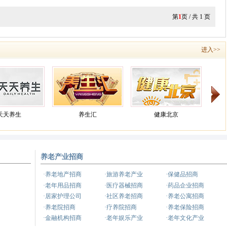
第
1
页 / 共
1
页
进入>>
天天养生
养生汇
健康北京
养老产业招商
健康之路
养生
·养老地产招商
·旅游养老产业
·保健品招商
·老年用品招商
·医疗器械招商
·药品企业招商
·居家护理公司
·社区养老招商
·养老公寓招商
·养老院招商
·疗养院招商
·养老保险招商
·金融机构招商
·老年娱乐产业
·老年文化产业