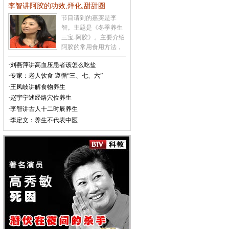
李智讲阿胶的功效,烊化,甜甜圈
的发生
[详情]
节目请到的嘉宾是李
智。主题是《冬季养生
三宝-阿胶》。主要介绍
阿胶的常用食用方法，
吃阿胶上火怎么办，如
·刘燕萍讲高血压患者该怎么吃盐
何辨别真假阿胶，不宜
·专家：老人饮食 遵循“三、七、六”
食用阿胶的人群，甜甜
圈的制作方法等相关内
·王凤岐讲解食物养生
容
[详情]
·赵宇宁述经络穴位养生
·李智讲古人十二时辰养生
·李定文：养生不代表中医