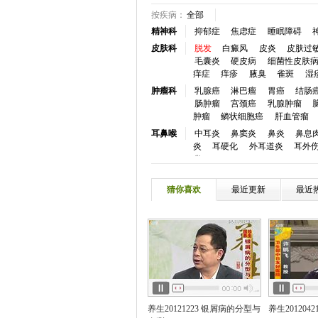
按疾病：
全部
精神科
抑郁症
焦虑症
睡眠障碍
皮肤科
脱发
白癜风
皮炎
皮肤过
毛囊炎
硬皮病
细菌性皮肤
痒症
痒疹
腋臭
雀斑
湿
肿瘤科
乳腺癌
淋巴瘤
胃癌
结肠
肠肿瘤
宫颈癌
乳腺肿瘤
肿瘤
鳞状细胞癌
肝血管瘤
耳鼻喉
中耳炎
鼻窦炎
鼻炎
鼻息
炎
耳硬化
外耳道炎
耳外
炎
眼科
白内障
青光眼
视网膜脱落
炎
角膜病
干眼症
麦粒肿
猜你喜欢
最近更新
最近
口腔科
牙颌畸形
牙痛
龋齿
牙周
心血管
冠心病
高血压
心律失常
血
高血脂
心脏神经官能症
慢性心衰
心脏骤停
窦性心
神经内
脑梗塞
癫痫
头痛
帕金森
瘫
三叉神经痛
失语
嗜睡
风
消化科
胰腺炎反流性食管炎
消化道出
养生20121223 银屑病的分型与
养生201204