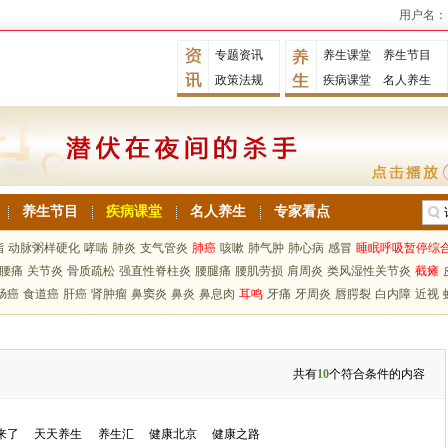
用户名：
专题资讯
养生课堂
养生节目
政策法规
疾病课堂
名人养生
养生节目
疾病课堂
名人养生
专家看点
脂
动脉粥样硬化
哮喘
肺炎
支气管炎
肺癌
咳嗽
肺气肿
肺心病
感冒
睡眠呼吸暂停综
腰痛
关节炎
骨质疏松
强直性脊柱炎
腰腿痛
腰肌劳损
肩周炎
类风湿性关节炎
截瘫
肠癌
食道癌
肝癌
肾肿瘤
鼻窦炎
鼻炎
鼻息肉
耳鸣
牙痛
牙周炎
唇腭裂
白内障
近视
共有
10
个符合条件的内容
来了
天天养生
养生汇
健康北京
健康之路