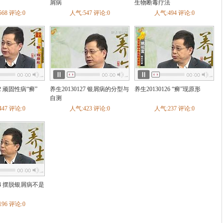
性胃炎
慢性浅表性胃炎
胃炎
肝炎
肠易激综合征
脂肪肝
功能性消化
屑病
生物断毒疗法
垂
自身免疫性肝炎
慢性胰腺炎
肝性脑病
病毒性肝炎
酒精性脂肪肝
68 评论:0
人气:547 评论:0
人气:494 评论:0
经性呕吐
胆结石
肠梗阻
胃寒
脾虚
情绪胃肠病
矮小症
糖尿病足
内分泌失调
肥胖症
1型糖尿病
2型糖尿病
发育迟
大症
低血糖症
低钠血症
低钾血症
月经不调
胆固醇增高
慢阻肺
咳嗽
肺结核
肺气肿
肺心病
支气管扩张
肺栓塞
感冒
管炎
急性上呼吸道感染
呼吸衰竭
流感
急性呼吸窘迫综合征
病毒性肺
烧
紫癜
白细胞减少症
缺铁性贫血
慢性淋巴细胞白血病
22 顽固性病“癣”
养生20130127 银屑病的分型与
养生20130126 “癣”现原形
自测
前列腺增生
前列腺癌
尿结石
肾积水
肾囊肿
男性不育
性功能障碍
47 评论:0
人气:423 评论:0
人气:237 评论:0
结核
尿道炎
肾上腺疾病
泌尿生殖系损伤
肾脓肿
肾损伤
肾动脉狭
肾癌
肾血管性高血压
肾小管疾病
慢性肾功能衰竭
肾虚
阴道炎
肝硬化
颈动脉体瘤
脊柱侧弯
膝关节损伤
腰椎管狭窄
股骨头坏死
骨质增生
脊柱骨折
疏松
强直性脊柱炎
关节损伤
腰腿痛
腰肌劳损
足部骨折
颈椎骨折
天性髋关节脱位
肩周炎
骨癌
脊髓损伤
腱鞘炎
骨囊肿
胸椎管狭窄
良
筋膜炎
骨坏死
骨感染病
滑囊炎
运动创伤
化脓性关节炎
网球
324 摆脱银屑病不是
股骨颈骨折
髋关节结核
髌骨软骨软化症
跟骨骨折
跟腱断裂
踝部骨
胸腰椎骨折
痛风
抽筋
96 评论:0