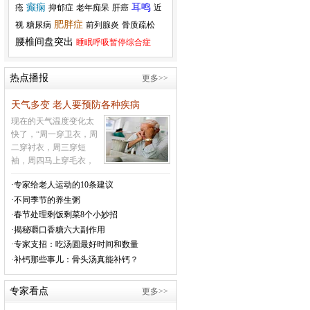
癫痫
耳鸣
疮
抑郁症
老年痴呆
肝癌
近
肥胖症
视
糖尿病
前列腺炎
骨质疏松
腰椎间盘突出
睡眠呼吸暂停综合症
热点播报
更多>>
天气多变 老人要预防各种疾病
现在的天气温度变化太
快了，“周一穿卫衣，周
二穿衬衣，周三穿短
袖，周四马上穿毛衣，
周五必须穿大衣，周六
·专家给老人运动的10条建议
周日又让你穿羽绒衣”，
·不同季节的养生粥
这样的天气让很多的老
年人受不了，就会生
·春节处理剩饭剩菜8个小妙招
病，很多的疾病就会因
·揭秘嚼口香糖六大副作用
为气温的变化而引发。
·专家支招：吃汤圆最好时间和数量
温馨提醒老年人，现在
·补钙那些事儿：骨头汤真能补钙？
的天气变化的很快，老
年人及有心脑血管病史
专家看点
更多>>
的人在这种天气要特别
注意防范心脑血管意外