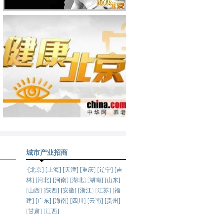
城市产业招商
·[北京] [上海] [天津] [重庆] [辽宁] [吉
林] [河北] [河南] [湖北] [湖南] [山东]
[山西] [陕西] [安徽] [浙江] [江苏] [福
建] [广东] [海南] [四川] [云南] [贵州]
[甘肃] [江西]