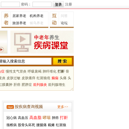
密码：
注册
居家养老
机构养老
问答
旅游养老
候鸟养老
论坛
合症
慢性支气管炎
呼吸衰竭
肺纤维化
打鼾
骨
皮炎
皮肤过敏
皮肤瘙痒
红斑狼疮
癫痫
头痛
头
虹膜囊肿
肝癌
肥胖症
前列腺炎
前列腺增生
按疾病查询视频
更多>>
高血脂
哮喘
打鼾
冠心病
高血压
肺癌
颈椎病
股骨头坏死
腰腿痛
截瘫
红斑狼