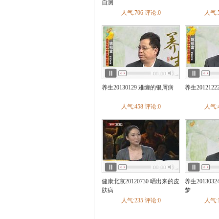
疡
慢性腹泻
急性肠炎
慢
自测
不良
酒精肝
肠结核
胃下
人气:706 评论:0
人气:5
慢性肝炎
胃食管返流病
神
内分泌
糖尿病
甲亢甲减
甲状腺炎
缓
甲状旁腺机能亢进
肢端肥
呼吸科
哮喘
肺炎
支气管炎
肺癌
睡眠呼吸暂停综合症
慢性支气
炎
急性支气管炎
打鼾
发
血液科
白血病
贫血
血小板减少性
养生20130129 难缠的银屑病
养生201212
整形科
痣
泌尿科
肾结石
膀胱癌
前列腺炎
人气:458 评论:0
人气:4
尿失禁
膀胱炎
尿毒症
肾
窄
肾下垂
男性生殖器官感染
痛经
普外科
乳腺纤维瘤
痔疮
乳腺增生
骨科
骨折
腰椎间盘突出
颈椎病
腰痛
关节炎
手外伤
骨质
韧带损伤
踝部扭伤
成人先
类风湿性关节炎
骨纤维结构不
健康北京20120730 晒出来的皮
养生20130
肘
骨缺损
截瘫
髌骨脱位
肤病
梦
折
膝关节韧带损伤
趾骨骨折
人气:235 评论:0
人气:1