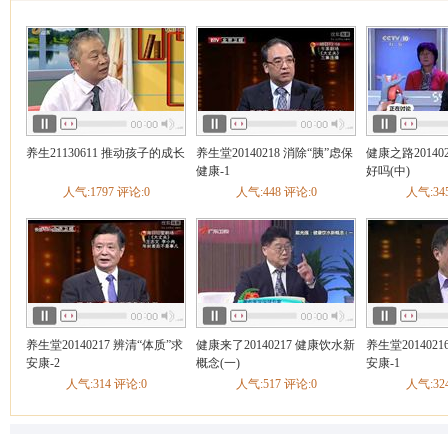
养生汇
健康北京
健康
养生21130611 推动孩子的成长
养生堂20140218 消除“胰”虑保
健康之路20140
健康-1
好吗(中)
人气:1797 评论:0
人气:448 评论:0
人气:34
养生堂20140217 辨清“体质”求
健康来了20140217 健康饮水新
养生堂201402
安康-2
概念(一)
安康-1
人气:314 评论:0
人气:517 评论:0
人气:32