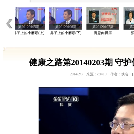
第20120106期
第20120107期
第20120108期
鼻子上的小麻烦(下)
胃息肉胃癌
消化道疾病
第20120101期
健康之路第20140203期 守
第20120102期
第20120103期
食管癌 胰腺癌
头发的秘密——选对
头发的秘密——护发
头
养护品
小常识
2014/2/3
来源：cctv10
作者：佚名
[