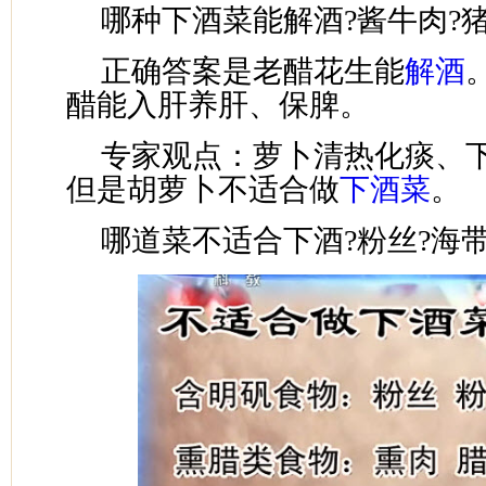
哪种下酒菜能解酒?酱牛肉?猪
正确答案是老醋花生能
解酒
醋能入肝养肝、保脾。
专家观点：萝卜清热化痰、下
但是胡萝卜不适合做
下酒菜
。
哪道菜不适合下酒?粉丝?海带