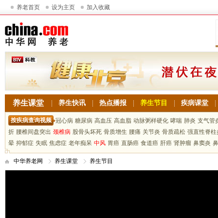
养老首页
设为主页
加入收藏
养生课堂
养生快讯
热点播报
养生节目
疾病课堂
按疾病查询视频
冠心病
糖尿病
高血压
高血脂
动脉粥样硬化
哮喘
肺炎
支气管
折
腰椎间盘突出
颈椎病
股骨头坏死
骨质增生
腰痛
关节炎
骨质疏松
强直性脊柱
晕
抑郁症
失眠
焦虑症
老年痴呆
中风
胃癌
直肠癌
食道癌
肝癌
肾肿瘤
鼻窦炎
中华养老网
养生课堂
养生节目