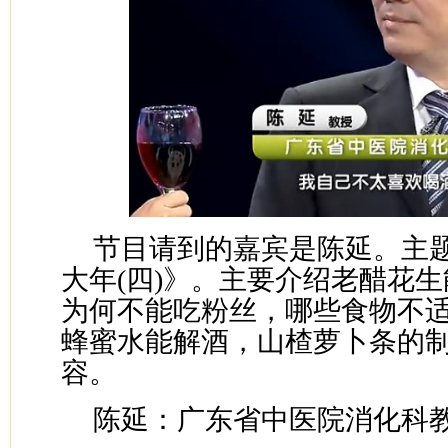
节目请到的嘉宾是陈延。主
大年(四)》。主要介绍老醋花
为何不能吃粉丝，哪些食物不
蜂蜜水能解酒，山楂萝卜条的
容。
陈延：广东省中医院消化科