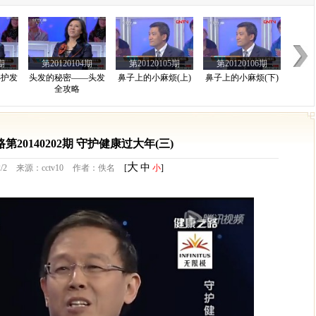
期
第20120104期
第20120105期
第20120106期
—护发
头发的秘密——头发
鼻子上的小麻烦(上)
鼻子上的小麻烦(下)
全攻略
期
第20101030期
第20101031期
第20120101期
第20140202期 守护健康过大年(三)
病
营养全面薯第一1
营养全面薯第一2
食管癌 胰腺癌
大
中
/2
来源：cctv10
作者：佚名
[
小
]