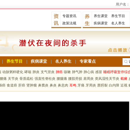
用户名：
专题资讯
养生课堂
养生节目
政策法规
疾病课堂
名人养生
养生节目
疾病课堂
名人养生
专家看点
脂
动脉粥样硬化
哮喘
肺炎
支气管炎
肺癌
咳嗽
肺气肿
肺心病
感冒
睡眠呼吸暂停综
腰痛
关节炎
骨质疏松
强直性脊柱炎
腰腿痛
腰肌劳损
肩周炎
类风湿性关节炎
截瘫
肠癌
食道癌
肝癌
肾肿瘤
鼻窦炎
鼻炎
鼻息肉
耳鸣
牙痛
牙周炎
唇腭裂
白内障
近视