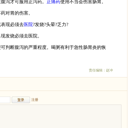
性腹泻才可服用止泻药。
止痛药
使用不当会伤害肠胃。
疼药对胃的伤害。
况表现必须去
医院
?发烧?头晕?乏力?
出现发烧必须去医院。
便可判断腹泻的严重程度。喝粥有利于急性肠胃炎的恢
责任编辑：赵冲