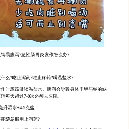
锅易腹泻?急性肠胃炎发作怎么办?
什么?吃止泻药?吃止疼药?喝温盐水?
发作时应该做喝温盐水。腹泻会导致身体里钾与钠的缺
泻每天超过7-8次必须去医院。
毫升温水+4.5克盐
能随意服用止泻药?