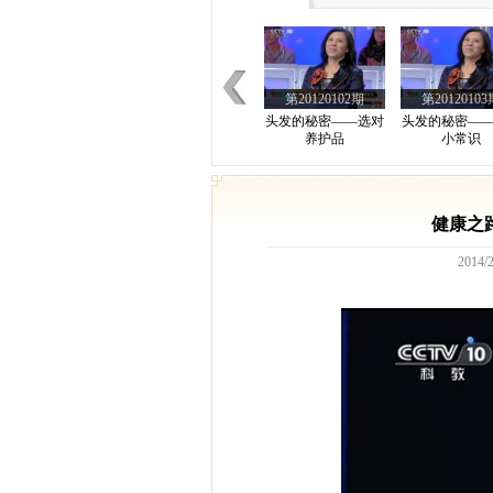
第20120102期
第20120103
头发的秘密——选对
头发的秘密—
养护品
小常识
第20120107期
第20120108
健康之路
胃息肉胃癌
消化道疾
2014/2