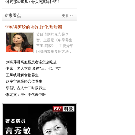
·补钙那些事儿：骨头汤真能补钙？
欧姆龙血压计 HEM-
的天气变化的很快，老
7201
年人及有心脑血管病史
专家看点
更多>>
原价：￥580
的人在这种天气要特别
特价：￥468
注意防范心脑血管意外
李智讲阿胶的功效,烊化,甜甜圈
的发生
[详情]
节目请到的嘉宾是李
智。主题是《冬季养生
三宝-阿胶》。主要介绍
阿胶的常用食用方法，
吃阿胶上火怎么办，如
·刘燕萍讲高血压患者该怎么吃盐
何辨别真假阿胶，不宜
·专家：老人饮食 遵循“三、七、六”
食用阿胶的人群，甜甜
圈的制作方法等相关内
·王凤岐讲解食物养生
容
[详情]
·赵宇宁述经络穴位养生
·李智讲古人十二时辰养生
·李定文：养生不代表中医