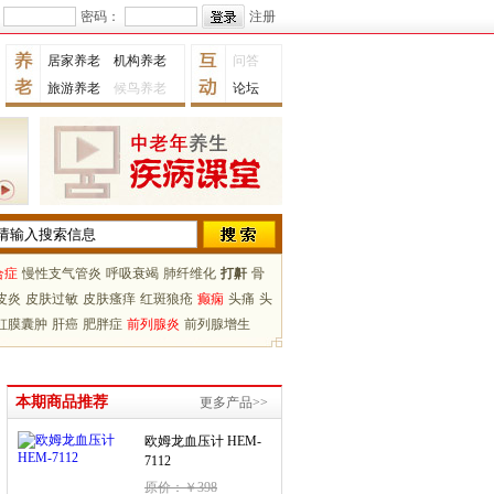
密码：
注册
居家养老
机构养老
问答
旅游养老
候鸟养老
论坛
合症
慢性支气管炎
呼吸衰竭
肺纤维化
打鼾
骨
皮炎
皮肤过敏
皮肤瘙痒
红斑狼疮
癫痫
头痛
头
虹膜囊肿
肝癌
肥胖症
前列腺炎
前列腺增生
本期商品推荐
更多产品>>
欧姆龙血压计 HEM-
7112
原价：￥398
特价：￥328