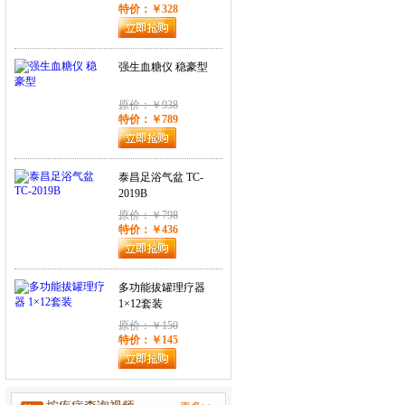
强生血糖仪 稳豪型
原价：￥938
特价：￥789
泰昌足浴气盆 TC-
2019B
原价：￥798
特价：￥436
多功能拔罐理疗器
1×12套装
原价：￥150
特价：￥145
家用制氧机经典款
JH-I-3LW