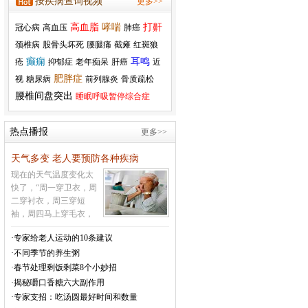
按疾病查询视频
更多>>
原价：￥4190
特价：￥3380
高血脂
哮喘
打鼾
冠心病
高血压
肺癌
颈椎病
股骨头坏死
腰腿痛
截瘫
红斑狼
癫痫
耳鸣
疮
抑郁症
老年痴呆
肝癌
近
瑞思迈呼吸机S9
AutoSet
肥胖症
视
糖尿病
前列腺炎
骨质疏松
原价：￥17800
腰椎间盘突出
睡眠呼吸暂停综合症
特价：￥9250
热点播报
更多>>
伟康呼吸机
天气多变 老人要预防各种疾病
M757/M750
现在的天气温度变化太
原价：￥25800
快了，“周一穿卫衣，周
特价：￥11500
二穿衬衣，周三穿短
袖，周四马上穿毛衣，
周五必须穿大衣，周六
互邦电动轮椅HBLD2-
·专家给老人运动的10条建议
周日又让你穿羽绒衣”，
22 新款
·不同季节的养生粥
这样的天气让很多的老
原价：￥7199
年人受不了，就会生
·春节处理剩饭剩菜8个小妙招
特价：￥4699
病，很多的疾病就会因
·揭秘嚼口香糖六大副作用
为气温的变化而引发。
·专家支招：吃汤圆最好时间和数量
温馨提醒老年人，现在