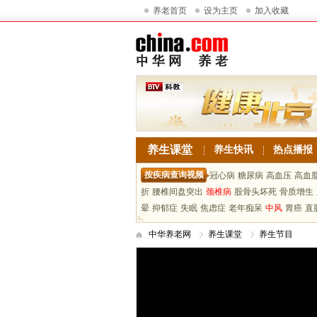
养老首页
设为主页
加入收藏
养生课堂
养生快讯
热点播报
按疾病查询视频
冠心病
糖尿病
高血压
高血
折
腰椎间盘突出
颈椎病
股骨头坏死
骨质增生
晕
抑郁症
失眠
焦虑症
老年痴呆
中风
胃癌
直
中华养老网
养生课堂
养生节目