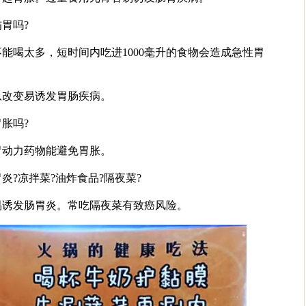
胃吗?
能喝太多，短时间内吃进1000毫升的食物会造成急性胃
息改变易诱发胃肠疾病。
胀吗?
胃动力药物能避免胃胀。
炎?凉拌菜?油炸食品?隔夜菜?
易诱发肠胃炎。常吃隔夜菜有致癌风险。