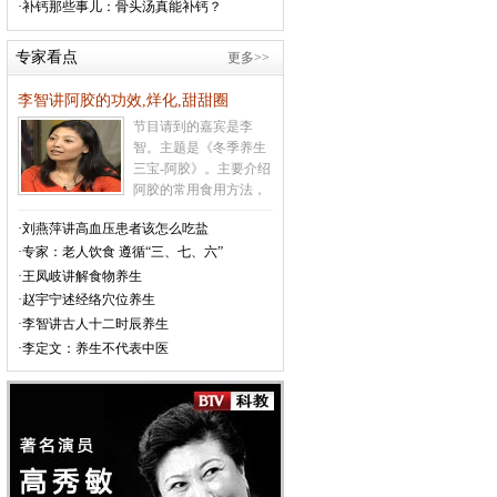
·补钙那些事儿：骨头汤真能补钙？
的天气变化的很快，老
欧姆龙血压计 HEM-
年人及有心脑血管病史
7201
专家看点
更多>>
的人在这种天气要特别
注意防范心脑血管意外
原价：￥580
李智讲阿胶的功效,烊化,甜甜圈
特价：￥468
的发生
[详情]
节目请到的嘉宾是李
智。主题是《冬季养生
三宝-阿胶》。主要介绍
阿胶的常用食用方法，
吃阿胶上火怎么办，如
·刘燕萍讲高血压患者该怎么吃盐
何辨别真假阿胶，不宜
·专家：老人饮食 遵循“三、七、六”
食用阿胶的人群，甜甜
圈的制作方法等相关内
·王凤岐讲解食物养生
容
[详情]
·赵宇宁述经络穴位养生
·李智讲古人十二时辰养生
·李定文：养生不代表中医