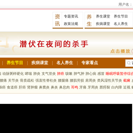
用户名：
专题资讯
养生课堂
养生节目
政策法规
疾病课堂
名人养生
养生节目
疾病课堂
名人养生
专家看点
脂
动脉粥样硬化
哮喘
肺炎
支气管炎
肺癌
咳嗽
肺气肿
肺心病
感冒
睡眠呼吸暂停综
腰痛
关节炎
骨质疏松
强直性脊柱炎
腰腿痛
腰肌劳损
肩周炎
类风湿性关节炎
截瘫
肠癌
食道癌
肝癌
肾肿瘤
鼻窦炎
鼻炎
鼻息肉
耳鸣
牙痛
牙周炎
唇腭裂
白内障
近视