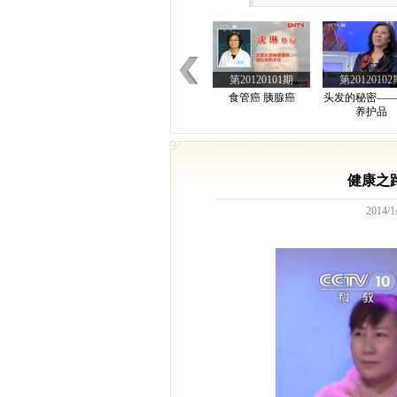
第20120101期
第20120102
食管癌 胰腺癌
头发的秘密—
养护品
第20120106期
第20120107
健康之路
鼻子上的小麻烦(下)
胃息肉胃
2014/1