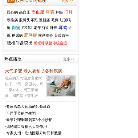
按疾病查询视频
更多>>
JH-I-3LW
原价：￥4190
高血脂
哮喘
打鼾
冠心病
高血压
肺癌
特价：￥3380
颈椎病
股骨头坏死
腰腿痛
截瘫
红斑狼
癫痫
耳鸣
疮
抑郁症
老年痴呆
肝癌
近
肥胖症
瑞思迈呼吸机S9
视
糖尿病
前列腺炎
骨质疏松
AutoSet
腰椎间盘突出
睡眠呼吸暂停综合症
原价：￥17800
特价：￥9250
热点播报
更多>>
天气多变 老人要预防各种疾病
伟康呼吸机
现在的天气温度变化太
M757/M750
快了，“周一穿卫衣，周
原价：￥25800
二穿衬衣，周三穿短
特价：￥11500
袖，周四马上穿毛衣，
周五必须穿大衣，周六
·专家给老人运动的10条建议
周日又让你穿羽绒衣”，
互邦电动轮椅HBLD2-
·不同季节的养生粥
这样的天气让很多的老
22 新款
年人受不了，就会生
·春节处理剩饭剩菜8个小妙招
原价：￥7199
病，很多的疾病就会因
·揭秘嚼口香糖六大副作用
特价：￥4699
为气温的变化而引发。
·专家支招：吃汤圆最好时间和数量
温馨提醒老年人，现在