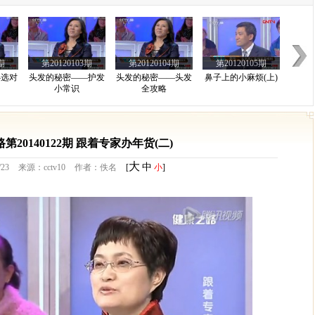
期
第20120103期
第20120104期
第20120105期
—选对
头发的秘密——护发
头发的秘密——头发
鼻子上的小麻烦(上)
小常识
全攻略
期
第20120108期
第20101030期
第20101031期
第20140122期 跟着专家办年货(二)
癌
消化道疾病
营养全面薯第一1
营养全面薯第一2
大
中
/23
来源：cctv10
作者：佚名
[
小
]