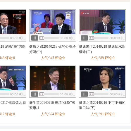
健康之路
养生
218 消除“胰”虑保
健康之路20140218 你的心脏还
健康来了20140218 健康饮水新
好吗(中)
概念(二)
48 评论:0
人气:345 评论:0
人气:389 评论:0
40217 健康饮水新
养生堂20140216 辨清“体质”求
健康之路20140216 不可不知的
安康-1
重口味(下)
17 评论:0
人气:324 评论:0
人气:391 评论:0