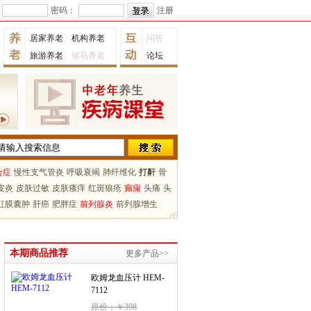
密码：
注册
居家养老
机构养老
问答
旅游养老
候鸟养老
论坛
合症
慢性支气管炎
呼吸衰竭
肺纤维化
打鼾
骨
皮炎
皮肤过敏
皮肤瘙痒
红斑狼疮
癫痫
头痛
头
虹膜囊肿
肝癌
肥胖症
前列腺炎
前列腺增生
本期商品推荐
更多产品>>
欧姆龙血压计 HEM-
7112
原价：￥398