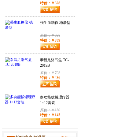
特价：￥328
强生血糖仪 稳豪型
原价：￥938
特价：￥789
泰昌足浴气盆 TC-
2019B
原价：￥798
特价：￥436
多功能拔罐理疗器
1×12套装
原价：￥150
特价：￥145
家用制氧机经典款