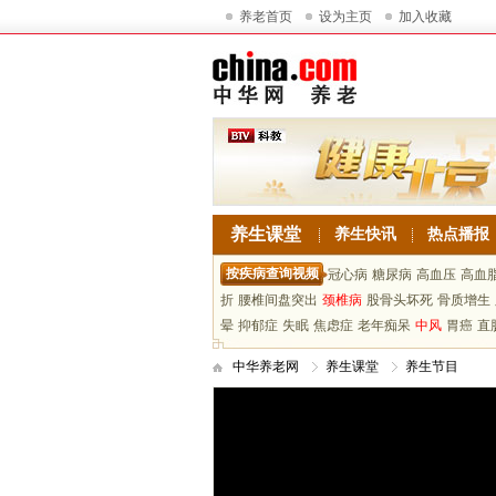
养老首页
设为主页
加入收藏
养生课堂
养生快讯
热点播报
按疾病查询视频
冠心病
糖尿病
高血压
高血
折
腰椎间盘突出
颈椎病
股骨头坏死
骨质增生
晕
抑郁症
失眠
焦虑症
老年痴呆
中风
胃癌
直
中华养老网
养生课堂
养生节目