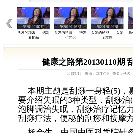
第20120102期
第20120103期
第20120104期
头发的秘密——选对
头发的秘密——护发
头发的秘密——头发
鼻
养护品
小常识
全攻略
第20120107期
健康之路第20130110期
第20120108期
第20101030期
胃息肉胃癌
消化道疾病
营养全面薯第一1
2013/1/11
来源：CCTV10
作者：佚名
本期主题是刮痧一身轻(5)
要介绍失眠的3种类型，刮痧治
泡脚调治失眠，刮痧治疗记忆
刮痧疗法，便秘的刮痧和按摩
杨金生，中国中医科学院针