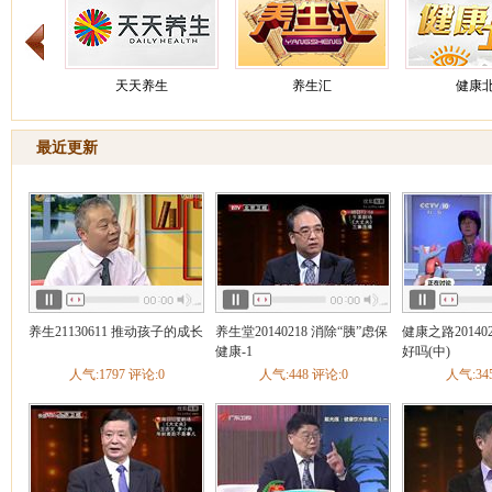
天天养生
养生汇
健康
最近更新
健康之路
养生
健康
养生21130611 推动孩子的成长
养生堂20140218 消除“胰”虑保
健康之路20140
健康-1
好吗(中)
人气:1797 评论:0
人气:448 评论:0
人气:34