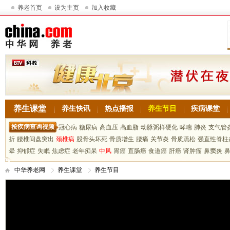
养老首页
设为主页
加入收藏
养生课堂
养生快讯
热点播报
养生节目
疾病课堂
按疾病查询视频
冠心病
糖尿病
高血压
高血脂
动脉粥样硬化
哮喘
肺炎
支气管
折
腰椎间盘突出
颈椎病
股骨头坏死
骨质增生
腰痛
关节炎
骨质疏松
强直性脊柱
晕
抑郁症
失眠
焦虑症
老年痴呆
中风
胃癌
直肠癌
食道癌
肝癌
肾肿瘤
鼻窦炎
中华养老网
养生课堂
养生节目