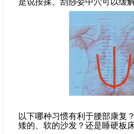
是说按揉、刮痧委中穴可以缓
以下哪种习惯有利于腰部康复
矮的、软的沙发？还是睡硬板