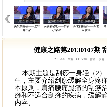
第20120102期
第20120103期
第20120104期
头发的秘密——选对
头发的秘密——护发
头发的秘密——头发
鼻
养护品
小常识
全攻略
第20120107期
健康之路第20130107期
第20120108期
第20101030期
胃息肉胃癌
消化道疾病
营养全面薯第一1
2013/1/8
来源：CCTV10
作者：佚名
本期主题是刮痧一身轻（2）
生，主要介绍刮痧缓解全身疼
本原则，肩痛腰痛腿痛的刮痧
痧和不适合刮痧的疾病，缓解
内容。