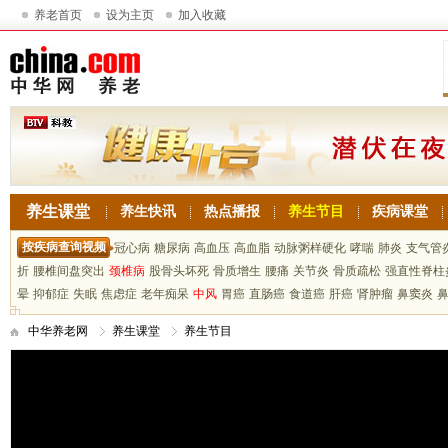
养老首页
设为主页
加入收藏
养生课堂
养生快讯
热点播报
养生节目
疾病课堂
按疾病查询视频
冠心病
糖尿病
高血压
高血脂
动脉粥样硬化
哮喘
肺炎
支气管
折
腰椎间盘突出
颈椎病
股骨头坏死
骨质增生
腰痛
关节炎
骨质疏松
强直性脊柱
晕
抑郁症
失眠
焦虑症
老年痴呆
中风
胃癌
直肠癌
食道癌
肝癌
肾肿瘤
鼻窦炎
中华养老网
养生课堂
养生节目