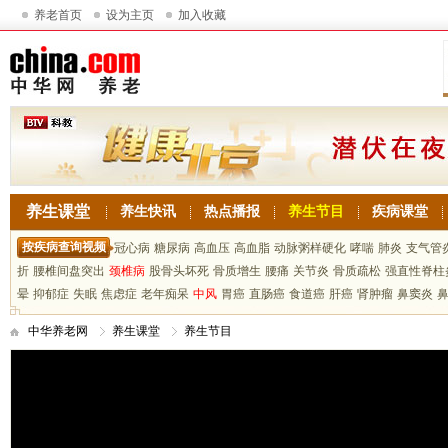
养老首页
设为主页
加入收藏
养生课堂
养生快讯
热点播报
养生节目
疾病课堂
按疾病查询视频
冠心病
糖尿病
高血压
高血脂
动脉粥样硬化
哮喘
肺炎
支气管
折
腰椎间盘突出
颈椎病
股骨头坏死
骨质增生
腰痛
关节炎
骨质疏松
强直性脊柱
晕
抑郁症
失眠
焦虑症
老年痴呆
中风
胃癌
直肠癌
食道癌
肝癌
肾肿瘤
鼻窦炎
中华养老网
养生课堂
养生节目