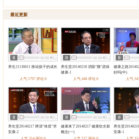
最近更新
天天养生
养生汇
健康
养生21130611 推动孩子的成长
养生堂20140218 消除“胰”虑保
健康之路20140
健康-1
好吗(中)
人气:1797 评论:0
人气:448 评论:0
人气:34
养生堂20140217 辨清“体质”求
健康来了20140217 健康饮水新
养生堂201402
安康-2
概念(一)
安康-1
人气:314 评论:0
人气:517 评论:0
人气:32