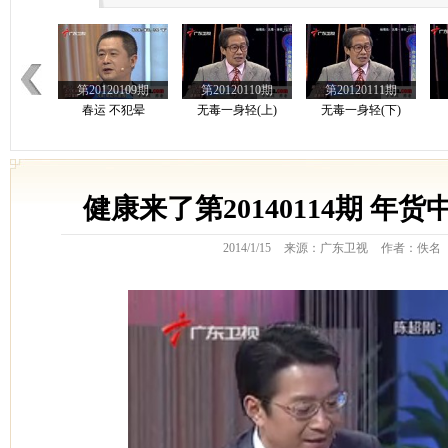
第20120109期
第20120110期
第20120111期
春运 不犯晕
无毒一身轻(上)
无毒一身轻(下)
第20120102期
健康来了第20140114期 年货
第20120103期
第20120104期
心脏健康从脸看
不为人知的苹果营养
从富贵病变为平民病
经
2014/1/15
来源：广东卫视
作者：佚名