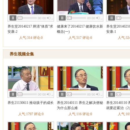
养生堂20140217 辨清“体质”求
健康来了20140217 健康饮水新
养生堂201402
安康-2
概念(一)
安康-1
人气:314 评论:0
人气:517 评论:0
人气:32
养生视频全集
养生21130611 推动孩子的成长
养生20140111 养生之解决便秘
养生2014011
为什么那么难
就要赶紧治（2
人气:1797 评论:0
人气:116 评论:0
人气:10