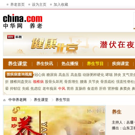
养老首页
设为主页
加入收藏
养生课堂
养生快讯
热点播报
养生节目
疾病课堂
按疾病查询视频
冠心病
糖尿病
高血压
高血脂
动脉粥样硬化
哮喘
肺炎
支气管
折
腰椎间盘突出
颈椎病
股骨头坏死
骨质增生
腰痛
关节炎
骨质疏松
强直性脊柱
晕
抑郁症
失眠
焦虑症
老年痴呆
中风
胃癌
直肠癌
食道癌
肝癌
肾肿瘤
鼻窦炎
中华养老网
养生课堂
养生节目
养生
主持人：丛珊 
播出：山东卫