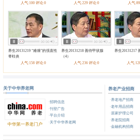
人气:100 评论:0
人气:229 评论:0
人气:89
养生20131219 “难缠”的强直性
养生20131218 善待甲状腺
养生2013121
脊柱炎
（4）
人气:158 评论:0
人气:236 评论:0
人气:12
关于中华养老网
养老产业招商
·养老地产招商
·招聘信息
·老年用品招商
·刊登广告
·居家护理公司
·平台介绍
·养老院招商
·关于中华养老网
中华第一养老门户
·金融机构招商