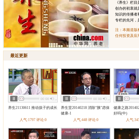
《养生》栏目
创办的初衷就
知识的传播者
专栏的先河，
注：本频道版
任何投资及应
最近更新
养生21130611 推动孩子的成长
养生堂20140218 消除“胰”虑保
健康之路20140
健康-1
好吗(中)
人气:1797 评论:0
人气:448 评论:0
人气:34