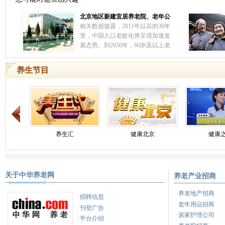
北京地区新建宜居养老院、老年公
寓 ——北京汇晨老年公寓北苑分院
相关数据披露，2011年以后的30年
里，中国人口老龄化将呈现加速发
展态势。到2050年，60岁及以上老
人占比将超过30%，中国社会将进
入深度老龄化阶段。
[详情]
养生节目
养生汇
健康北京
健康
关于中华养老网
养老产业招商
养生
健康来了
天天
·养老地产招商
·招聘信息
·老年用品招商
·刊登广告
·居家护理公司
·平台介绍