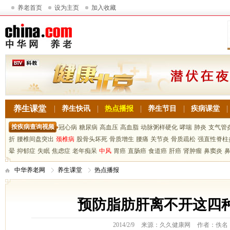
养老首页
设为主页
加入收藏
养生课堂
养生快讯
热点播报
养生节目
疾病课堂
按疾病查询视频
冠心病
糖尿病
高血压
高血脂
动脉粥样硬化
哮喘
肺炎
支气管
折
腰椎间盘突出
颈椎病
股骨头坏死
骨质增生
腰痛
关节炎
骨质疏松
强直性脊柱
晕
抑郁症
失眠
焦虑症
老年痴呆
中风
胃癌
直肠癌
食道癌
肝癌
肾肿瘤
鼻窦炎
中华养老网
养生课堂
热点播报
预防脂肪肝离不开这四
2014/2/9
来源：久久健康网
作者：佚名