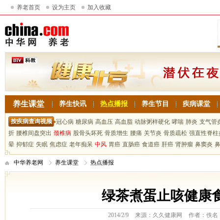
养老首页
设为主页
加入收藏
养生课堂
养生快讯
热点播报
养生节目
疾病课堂
按疾病查询视频
冠心病
糖尿病
高血压
高血脂
动脉粥样硬化
哮喘
肺炎
支气管
折
腰椎间盘突出
颈椎病
股骨头坏死
骨质增生
腰痛
关节炎
骨质疏松
强直性脊柱
晕
抑郁症
失眠
焦虑症
老年痴呆
中风
胃癌
直肠癌
食道癌
肝癌
肾肿瘤
鼻窦炎
中华养老网
养生课堂
热点播报
绿茶煮蛋止咳健康
2014/2/9
来源：久久健康网
作者：佚名