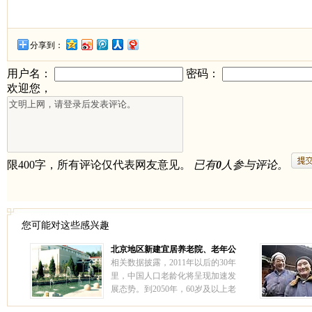
分享到：
您可能对这些感兴趣
北京地区新建宜居养老院、老年公
寓 ——北京汇晨老年公寓北苑分院
相关数据披露，2011年以后的30年
里，中国人口老龄化将呈现加速发
展态势。到2050年，60岁及以上老
人占比将超过30%，中国社会将进