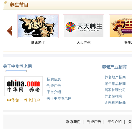
入深度老龄化阶段。
[详情]
养生节目
天天养生
养生汇
健康
关于中华养老网
养老产业招商
健康之路
养生
健康
·养老地产招商
·招聘信息
·老年用品招商
·刊登广告
·居家护理公司
·平台介绍
·养老院招商
·关于中华养老网
中华第一养老门户
·金融机构招商
联系我们
|
刊登广告
|
平台介绍
|
关