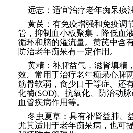
远志：适宜治疗老年痴呆痰
黄芪：有免疫增强和免疫调
管，抑制血小板聚集，降低血
循环和脑的灌流量。黄芪中含
防治老年痴呆有一定作用。
黄精：补脾益气，滋肾填精
效。常用于治疗老年痴呆心脾
筋骨软弱，食少口干等症。还
化酶(SOD)、抗氧化、防治动
血管疾病作用等。
冬虫夏草：具有补肾益肺、
尤其适用于老年痴呆病，也可