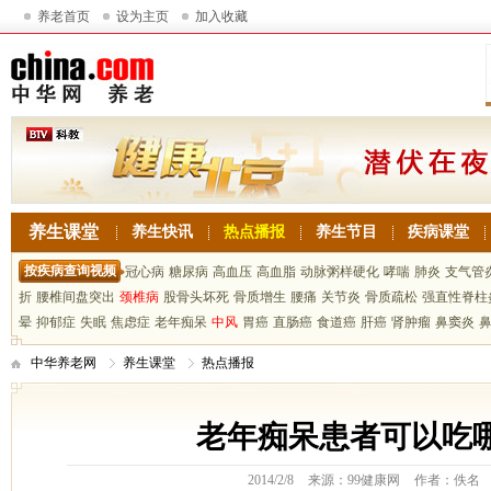
养老首页
设为主页
加入收藏
养生课堂
养生快讯
热点播报
养生节目
疾病课堂
按疾病查询视频
冠心病
糖尿病
高血压
高血脂
动脉粥样硬化
哮喘
肺炎
支气管
折
腰椎间盘突出
颈椎病
股骨头坏死
骨质增生
腰痛
关节炎
骨质疏松
强直性脊柱
晕
抑郁症
失眠
焦虑症
老年痴呆
中风
胃癌
直肠癌
食道癌
肝癌
肾肿瘤
鼻窦炎
中华养老网
养生课堂
热点播报
老年痴呆患者可以吃
2014/2/8
来源：99健康网
作者：佚名