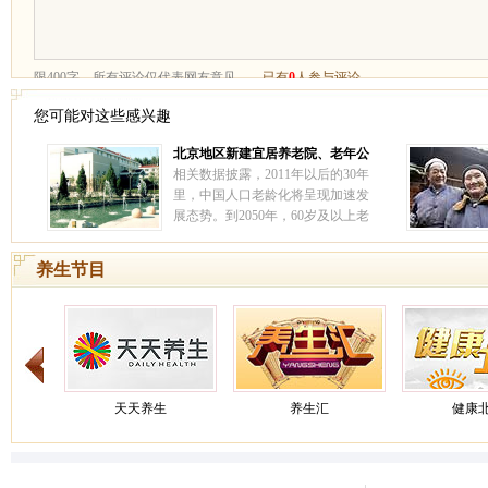
您可能对这些感兴趣
北京地区新建宜居养老院、老年公
寓 ——北京汇晨老年公寓北苑分院
相关数据披露，2011年以后的30年
里，中国人口老龄化将呈现加速发
展态势。到2050年，60岁及以上老
人占比将超过30%，中国社会将进
入深度老龄化阶段。
[详情]
养生节目
天天养生
养生汇
健康