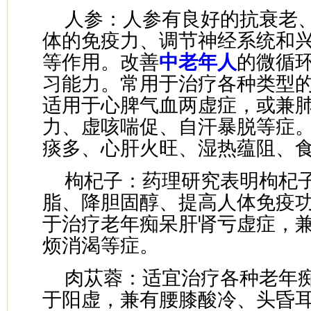
人参：人参有良好的抗衰老
体的免疫力、调节神经系统和
等作用。改善
中老年人
的微循
习能力。常用于治疗各种类型
适用于心脾气血两虚症，或兼
力、虚咳喘促、自汗暴脱等症
痰多、心肝火旺、湿热蕴阻、
枸杞子：药理研究表明枸杞
脂、降胆固醇、提高人体免疫
于治疗老年痴呆肝肾亏虚症，
烦消渴等症。
肉苁蓉：适宜治疗各种老年
于阳虚，兼有腰膝酸冷、头昏