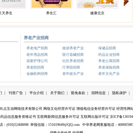
天天养生
养生汇
健康北京
养老产业招商
健康之路
养生
·养老地产招商
·旅游养老产业
·保健品招商
·老年用品招商
·医疗器械招商
·药品企业招商
·居家护理公司
·社区养老招商
·养老公寓招商
·养老院招商
·疗养院招商
·养老保险招商
·金融机构招商
·老年娱乐产业
·老年文化产业
们
|
刊登广告
|
平台介绍
|
关于我们
|
豁免条款
|
招聘信息
|
隐私保护
|
京玖点互动网络技术有限公司
网络文化经营许可证
增值电信业务经营许可证
经营性网
网药品信息服务资格证书
互联网新闻信息服务许可证
互联网出版许可证
京ICP备130194
010)52408098 举报信箱：
151619649@QQ.com
中华养老网客服电话：4000059
战略合作伙伴-中华网