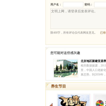
您可能对这些感兴趣
北京地区新建宜居
寓 ——北京汇晨老
相关数据披露，201
里，中国人口老龄
展态势。到2050年
人占比将超过30%
入深度老龄化阶段
养生节目