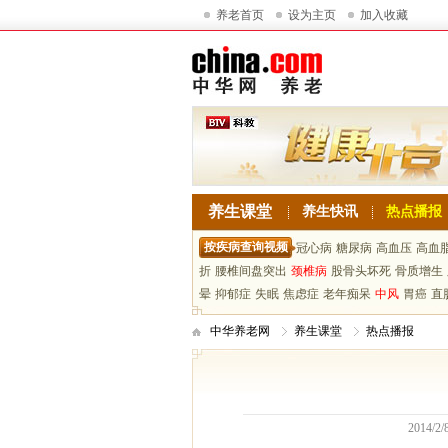
养老首页
设为主页
加入收藏
养生课堂
养生快讯
热点播报
按疾病查询视频
冠心病
糖尿病
高血压
高血
折
腰椎间盘突出
颈椎病
股骨头坏死
骨质增生
晕
抑郁症
失眠
焦虑症
老年痴呆
中风
胃癌
直
中华养老网
养生课堂
热点播报
2014/2/