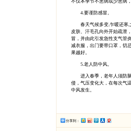
不仅本季节不患病或少患病
4.要谨防感冒。
春天气候多变,乍暖还寒
皮肤、汗毛孔向外开始疏泄
冒，并由此引发急性支气管
减衣服，出门要带口罩，切
果越好。
5.老人防中风。
进入春季，老年人须防
侵，气压变化大，在每次气
中风发生。
分享到：