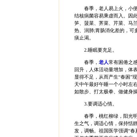
春季，老人易上火，小
结核病菌容易乘虚而入。因
笋、菠菜、荠菜、芹菜、马
热、润肺;胃肠消化差的，可
痰止渴。
2.睡眠要充足。
春季，
老人
常有困倦之
回升，人体活动量增加，体
显得不足，从而产生“春困”
天中午最好午睡一个小时左
如散步、打太极拳、做健身
3.要调适心情。
春季，桃红柳绿，阳光
生之气，调适心情，保持恬
发，调畅。祖国医学强调“春