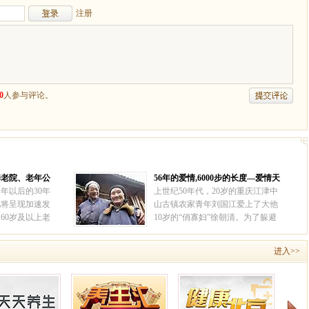
养老院、老年公
56年的爱情,6000步的长度—爱情天
年公寓北苑分院
梯
1年以后的30年
上世纪50年代，20岁的重庆江津中
化将呈现加速发
山古镇农家青年刘国江爱上了大他
，60岁及以上老
10岁的“俏寡妇”徐朝清。为了躲避
，中国社会将进
世人的流言，他们携手私奔至深山
。
[详情]
老林。为让徐朝清出行安全，刘国
进入>>
江一辈子都忙着在悬崖峭壁上凿石
梯通向外界，如今已有6000多级，
被称为“爱情天梯”。
[详情]