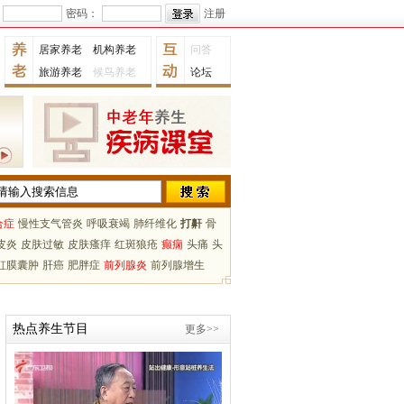
密码：
注册
居家养老
机构养老
问答
旅游养老
候鸟养老
论坛
合症
慢性支气管炎
呼吸衰竭
肺纤维化
打鼾
骨
皮炎
皮肤过敏
皮肤瘙痒
红斑狼疮
癫痫
头痛
头
虹膜囊肿
肝癌
肥胖症
前列腺炎
前列腺增生
热点养生节目
更多>>