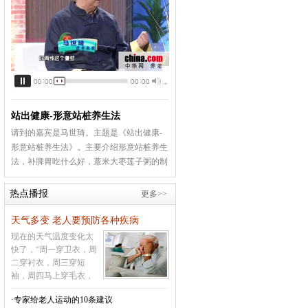
站出健康-形意站桩养生法
请到的嘉宾是马世琦。主题是《站出健康-
形意站桩养生法》。主要介绍形意站桩养生
法，补脾胃吃什么好，薏米大枣莲子粥的制
作方法等相关内容
[详情]
热点播报
更多>>
天气多变 老人要预防各种疾病
现在的天气温度变化太
快了，“周一穿卫衣，周
二穿衬衣，周三穿短
袖，周四马上穿毛衣，
周五必须穿大衣，周六
·专家给老人运动的10条建议
周日又让你穿羽绒衣”，