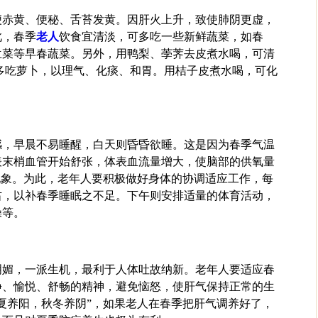
便赤黄、便秘、舌苔发黄。因肝火上升，致使肺阴更虚，
此，春季
老人
饮食宜清淡，可多吃一些新鲜蔬菜，如春
兰菜等早春蔬菜。另外，用鸭梨、荸荠去皮煮水喝，可清
多吃萝卜，以理气、化痰、和胃。用桔子皮煮水喝，可化
感，早晨不易睡醒，白天则昏昏欲睡。这是因为春季气温
表末梢血管开始舒张，体表血流量增大，使脑部的供氧量
现象。为此，老年人要积极做好身体的协调适应工作，每
右，以补春季睡眠之不足。下午则安排适量的体育活动，
操等。
明媚，一派生机，最利于人体吐故纳新。老年人要适应春
静、愉悦、舒畅的精神，避免恼怒，使肝气保持正常的生
夏养阳，秋冬养阴”，如果老人在春季把肝气调养好了，