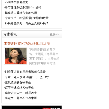
·不同季节的养生粥
这样的天气让很多的老
年人受不了，就会生
·春节处理剩饭剩菜8个小妙招
病，很多的疾病就会因
·揭秘嚼口香糖六大副作用
为气温的变化而引发。
·专家支招：吃汤圆最好时间和数量
温馨提醒老年人，现在
·补钙那些事儿：骨头汤真能补钙？
的天气变化的很快，老
年人及有心脑血管病史
专家看点
更多>>
的人在这种天气要特别
注意防范心脑血管意外
李智讲阿胶的功效,烊化,甜甜圈
的发生
[详情]
节目请到的嘉宾是李
智。主题是《冬季养生
三宝-阿胶》。主要介绍
阿胶的常用食用方法，
吃阿胶上火怎么办，如
·刘燕萍讲高血压患者该怎么吃盐
何辨别真假阿胶，不宜
·专家：老人饮食 遵循“三、七、六”
食用阿胶的人群，甜甜
圈的制作方法等相关内
·王凤岐讲解食物养生
容
[详情]
·赵宇宁述经络穴位养生
·李智讲古人十二时辰养生
·李定文：养生不代表中医