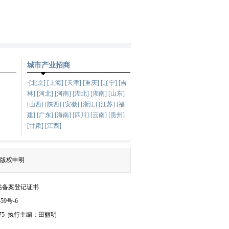
城市产业招商
·[北京] [上海] [天津] [重庆] [辽宁] [吉
林] [河北] [河南] [湖北] [湖南] [山东]
[山西] [陕西] [安徽] [浙江] [江苏] [福
建] [广东] [海南] [四川] [云南] [贵州]
[甘肃] [江西]
版权申明
站备案登记证书
59号-6
875 执行主编：田丽明