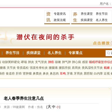
用户名：
专题资讯
养生课堂
养生节目
政策法规
疾病课堂
名人养生
养生节目
疾病课堂
名人养生
专家看点
脂
动脉粥样硬化
哮喘
肺炎
支气管炎
肺癌
咳嗽
肺气肿
肺心病
感冒
睡眠呼吸暂停综
腰痛
关节炎
骨质疏松
强直性脊柱炎
腰腿痛
腰肌劳损
肩周炎
类风湿性关节炎
截瘫
肠癌
食道癌
肝癌
肾肿瘤
鼻窦炎
鼻炎
鼻息肉
耳鸣
牙痛
牙周炎
唇腭裂
白内障
近视
老人春季养生注意几点
大
中
8
来源：99健康网
作者：佚名
[
小
]