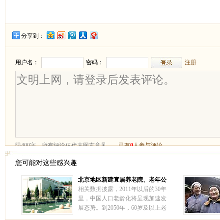
分享到：
您可能对这些感兴趣
北京地区新建宜居养老院、老年公
寓 ——北京汇晨老年公寓北苑分院
相关数据披露，2011年以后的30年
里，中国人口老龄化将呈现加速发
展态势。到2050年，60岁及以上老
人占比将超过30%，中国社会将进