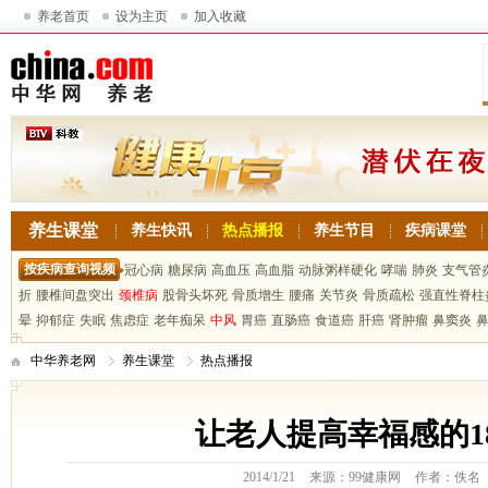
养老首页
设为主页
加入收藏
养生课堂
养生快讯
热点播报
养生节目
疾病课堂
按疾病查询视频
冠心病
糖尿病
高血压
高血脂
动脉粥样硬化
哮喘
肺炎
支气管
折
腰椎间盘突出
颈椎病
股骨头坏死
骨质增生
腰痛
关节炎
骨质疏松
强直性脊柱
晕
抑郁症
失眠
焦虑症
老年痴呆
中风
胃癌
直肠癌
食道癌
肝癌
肾肿瘤
鼻窦炎
中华养老网
养生课堂
热点播报
让老人提高幸福感的1
2014/1/21
来源：99健康网
作者：佚名