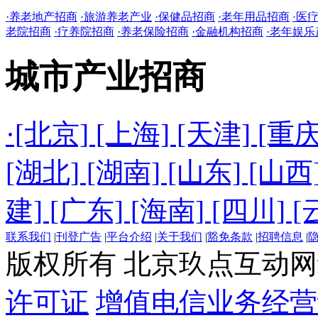
·养老地产招商
·旅游养老产业
·保健品招商
·老年用品招商
·医
老院招商
·疗养院招商
·养老保险招商
·金融机构招商
·老年娱乐
城市产业招商
·[北京] [上海] [天津] [重庆
[湖北] [湖南] [山东] [山西]
建] [广东] [海南] [四川] [
联系我们
|
刊登广告
|
平台介绍
|
关于我们
|
豁免条款
|
招聘信息
|
版权所有 北京玖点互动
许可证
增值电信业务经营