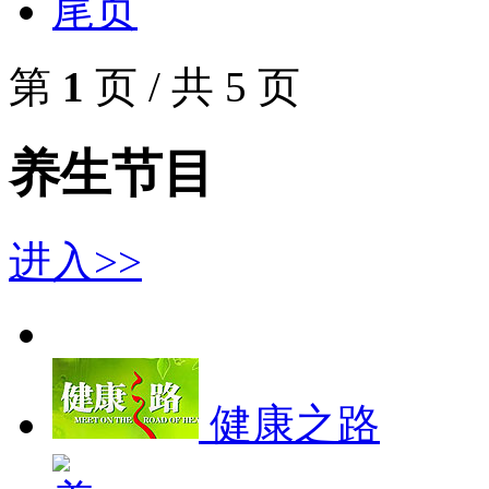
尾页
第
1
页 / 共
5
页
养生节目
进入>>
健康之路