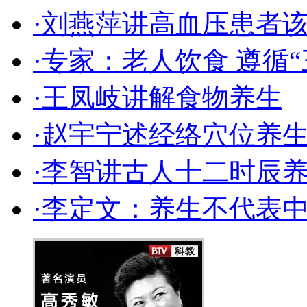
·刘燕萍讲高血压患者
·专家：老人饮食 遵循
·王凤岐讲解食物养生
·赵宇宁述经络穴位养
·李智讲古人十二时辰
·李定文：养生不代表