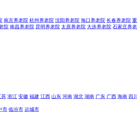
院
南京养老院
杭州养老院
沈阳养老院
海口养老院
长春养老院
重
老院
南昌养老院
昆明养老院
太原养老院
大连养老院
石家庄养老
江苏
浙江
安徽
福建
江西
山东
河南
湖北
湖南
广东
广西
海南
四
中市
临汾市
运城市