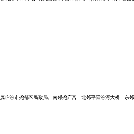
属临汾市尧都区民政局。南邻尧庙宫，北邻平阳汾河大桥，东邻