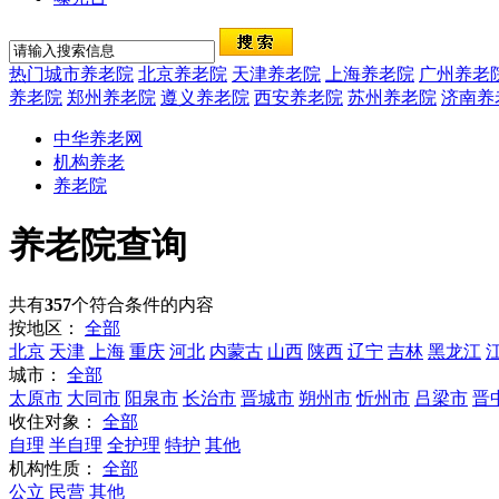
热门城市养老院
北京养老院
天津养老院
上海养老院
广州养老
养老院
郑州养老院
遵义养老院
西安养老院
苏州养老院
济南养
中华养老网
机构养老
养老院
养老院查询
共有
357
个符合条件的内容
按地区：
全部
北京
天津
上海
重庆
河北
内蒙古
山西
陕西
辽宁
吉林
黑龙江
城市：
全部
太原市
大同市
阳泉市
长治市
晋城市
朔州市
忻州市
吕梁市
晋
收住对象：
全部
自理
半自理
全护理
特护
其他
机构性质：
全部
公立
民营
其他