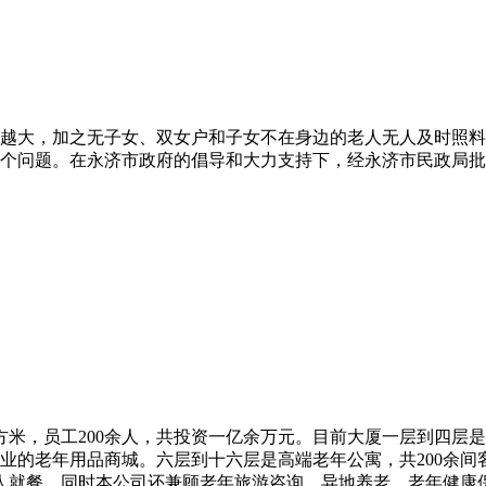
越大，加之无子女、双女户和子女不在身边的老人无人及时照料
个问题。在永济市政府的倡导和大力支持下，经永济市民政局批准
平方米，员工200余人，共投资一亿余万元。目前大厦一层到四层是
的老年用品商城。六层到十六层是高端老年公寓，共200余间客
0人就餐。同时本公司还兼顾老年旅游咨询、异地养老、老年健康