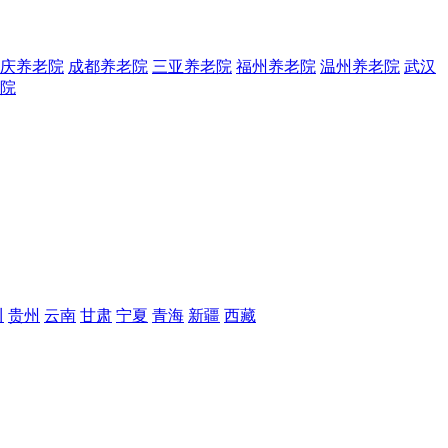
庆养老院
成都养老院
三亚养老院
福州养老院
温州养老院
武汉
院
川
贵州
云南
甘肃
宁夏
青海
新疆
西藏