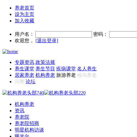
养老首页
设为主页
加入收藏
用户名：
密码：
欢迎您，
[退出登录]
专题资讯
政策法规
养生课堂
养生节目
疾病课堂
名人养生
居家养老
机构养老
旅游养老
候鸟养老
问答
论坛
机构养老
资讯
养老院
养老院招商
明星机构访谈
曝光台