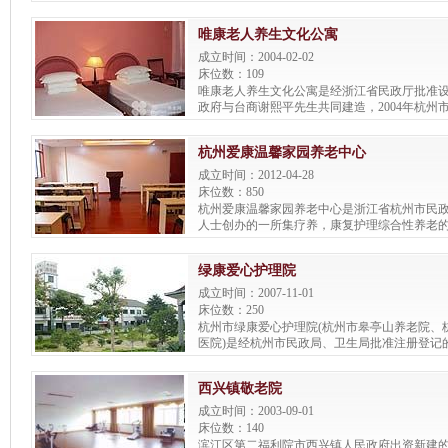
占地面积11780平方米，建筑面积5028平方米，
人，现有员工25人。
唯康老人养生文化公寓
成立时间：2004-02-02
床位数：109
唯康老人养生文化公寓是经浙江省民政厅批准
政府与台商谢熙平先生共同建造，2004年杭州
实事的十大工程之一，在全省率先引进海外老
管理模式，是一所品位高雅、设施先进、服务
杭州爱康温馨家园养老中心
老年公寓。
成立时间：2012-04-28
床位数：850
杭州爱康温馨家园养老中心是浙江省杭州市民
人士创办的一所集疗养，康复护理综合性养老
绿康爱心护理院
成立时间：2007-11-01
床位数：250
杭州市绿康爱心护理院(杭州市皋亭山养老院、
医院)是经杭州市民政局、卫生局批准注册登记
复、托管、培训为一体的“民办公助”非营利性社
西兴镇敬老院
成立时间：2003-09-01
床位数：140
滨江区第二福利院市西兴镇人民政府出资新建