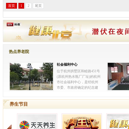
首页
1
2
尾页
热点养老院
社会福利中心
位于杭州拱墅区和睦路451号
(原杭州热水瓶厂厂址)的杭州
市社会福利中心，是经杭州
市委、市政府确定的纪念建
国50周年重点建设项目和
1999年市政府为民办实事工
养生节目
程之一。