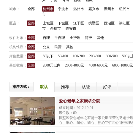
肃
宁夏
青海
新疆
西藏
城市：
全部
杭州市
宁波市
温州市
嘉兴市
湖州市
绍兴市
市
区县：
全部
上城区
下城区
江干区
拱墅区
西湖区
滨江区
市
余杭市
临安市
收住对象：
全部
自理
半自理
全护理
特护
其他
机构性质：
全部
公立
民营
其他
床位数量：
全部
50以下
50-100
100-200
200-300
300-500
500以
基础收费：
全部
2000元以内
2000-4000元
4000-6000元
6000-10000
排序方式：
默认
推荐
认证
好评
爱心老年之家康桥分院
成立时间：2012-10-01
床位数：60
拱墅区爱心老年之家是一家公助民营的敬老护理
心、细心、耐心、诚心、热心”的“五心”服务理
快乐之家”的办院宗旨，经过8年的不断规划与发
张扩至181张，拥有拱墅区爱心老年之家(上塘