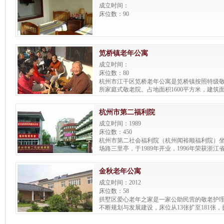
成立时间：
床位数：90
笕桥镇老年公寓
成立时间：
床位数：80
杭州市江干区笕桥老年公寓是笕桥镇按照特级
所家庭式敬老院。占地面积1600平方米，建筑面
内环境优美，清雅。有锻炼场、食堂、娱乐室
餐饮厅、豪华标准房间，房间有独立卫生间、
杭州市第二福利院
器、席梦思床、豪华衣柜、床柜等设施。
成立时间：1989
床位数：450
杭州市第二社会福利院（杭州闻裕顺福利院）
场路三里亭，于1989年开业，1996年荣获浙
单位称号，2002年度被评为杭州市文明单位，20
ISO9001：2000标准质量体系的认证工作。
金秋老年公寓
成立时间：2012
床位数：58
拱墅区爱心老年之家是一家公助民营的敬老护理
不断规划与发展建设，床位从13张扩至181张
年之家（上塘街道总院）和拱墅区金秋老人公
两所爱心护理院。