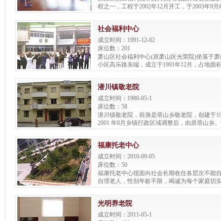
程之一，工程于2002年12月开工，于2003年
塘河以南，紧靠正在建设中的杭州市风情大道
学、西兴实验小学、西兴中心幼儿园及西兴镇
社会福利中心
雅。
成立时间：1991-12-02
床位数：201
萧山区社会福利中心(原萧山区光荣院)坐落于
小区高乐路东端，成立于1991年12月，占地面积4
建筑面积4536.66平方米，核定床位150张，
退孤老军人、城镇 “三无”老人、弃婴残儿的综
潜川镇敬老院
成立时间：1980-05-1
床位数：58
潜川镇敬老院，前身是塔山乡敬老院，创建于198
2001 年8月乡镇行政区域调整后，由原塔山乡
乡合拼而成潜川镇人民政府。
福康托老中心
成立时间：2010-09-05
床位数：50
福康托老中心现面向社会长期收住各层次不能
自理老人，性别年龄不限，竭诚为每个家庭切
光明养老院
成立时间：2011-05-1