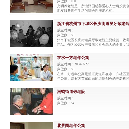
床位数：100
光明养老院是一所由泽国慈善爱心人士所投资
朋友服务晚年生活的综合性养老机构。
浙江省杭州市下城区长庆街道吴牙敬老
成立时间：
床位数：50
州市下城区长庆街道吴牙敬老院主要经营：收
产品。作为经营收养孤老和社会老人的企业，
让利于客户，坚持用自己的服务去打动客户。
在水一方老年公寓
成立时间：2004-7-22
床位数：50
在水一方老年公寓是望江街道和在水一方社区
年公寓。是省内首家由民间组织创办的养老机
江小区在水一方社区天福花园13幢，地理位置
备。本公寓总建筑面积600多平方米，五十余
潮鸣街道敬老院
间、双人间及三人间和四人间等多种房型。
成立时间：
床位数：54
北景园老年公寓