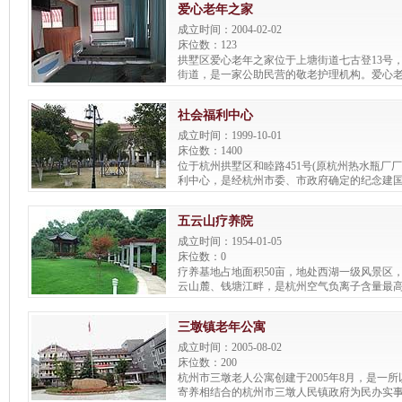
爱心老年之家
之家康桥分院两所爱心护理院。
成立时间：2004-02-02
床位数：123
拱墅区爱心老年之家位于上塘街道七古登13号
街道，是一家公助民营的敬老护理机构。爱心
积达近4000平方米，建筑面积达1600多平方米，
栋相连又分别独立的护理楼，形成自理、介助
社会福利中心
区，并配备爱心食堂，每个楼层配备多功能娱
集生活护理、疗养康复、文体娱乐等多功能为
成立时间：1999-10-01
中心。
床位数：1400
位于杭州拱墅区和睦路451号(原杭州热水瓶厂
利中心，是经杭州市委、市政府确定的纪念建国
目和1999年市政府为民办实事工程之一。
五云山疗养院
成立时间：1954-01-05
床位数：0
疗养基地占地面积50亩，地处西湖一级风景区
云山麓、钱塘江畔，是杭州空气负离子含量最高
然氧吧”之称。现有专业技术人员65名，博士及
研究生12名，高级专业技术职称9名，外聘知名
三墩镇老年公寓
方向涉及慢性病、中医、营养、运动、心理等
容。
成立时间：2005-08-02
床位数：200
杭州市三墩老人公寓创建于2005年8月，是一
寄养相结合的杭州市三墩人民镇政府为民办实