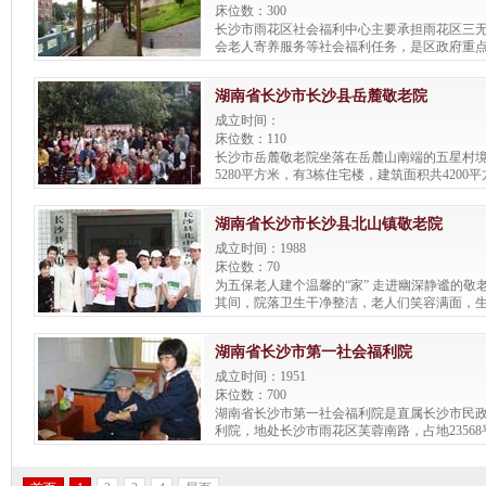
乐年华”，立足长沙，布局湖南，辐射全国，努
床位数：300
健康、充实、幸福而又美好的晚年生活。
长沙市雨花区社会福利中心主要承担雨花区三
会老人寄养服务等社会福利任务，是区政府重
花区洞井镇和平村（汽车南站对面，和平小学
利。
湖南省长沙市长沙县岳麓敬老院
成立时间：
床位数：110
长沙市岳麓敬老院坐落在岳麓山南端的五星村
5280平方米，有3栋住宅楼，建筑面积共4200平
张床位，现有老人80余位。
湖南省长沙市长沙县北山镇敬老院
成立时间：1988
床位数：70
为五保老人建个温馨的“家” 走进幽深静谧的敬
其间，院落卫生干净整洁，老人们笑容满面，
阳光下，北山敬老院内一派温馨和谐的气氛。 
改善敬老院供养环境、生活标准、强化管理服
湖南省长沙市第一社会福利院
保供养工作上水平。目前，全镇共有50多名五
院，有力保障了我镇农村最困难群众的基本生
成立时间：1951
床位数：700
湖南省长沙市第一社会福利院是直属长沙市民
利院，地处长沙市雨花区芙蓉南路，占地2356
20000平方米，现开放床位700张，现有老人、
中孤残儿童350余名。