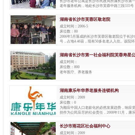
长沙市老年公寓是长沙市民政局所属长沙市第
离市区最近, 服务专业化的养老基地. 是国内
老年服务机构，地处长沙市芙蓉中路三段335
示范城.
店，南毗湖南省第二人民医院。占地15亩，建筑面
米，总投资1亿余元，总床位874张。
湖南省长沙市芙蓉区敬老院
成立时间：2006-5
床位数：80
2006年5月落成的长沙市芙蓉区敬老院位于长沙
号，占地4.46亩，现有50多名老人入住。该院
为“三湘第一院”。
湖南省长沙市第一社会福利院芙蓉寿星
成立时间：
床位数：800
老年医疗、养老服务
湖南康乐年华养老服务连锁机构
成立时间：2009
床位数：0
为顺应中国人口老龄化的必然发展趋势，响应
担作为公民应尽的社会责任，2008年11月，
应运而生，顺势而发。“康乐年华”起源于长沙
务中心，是一家专门从事居家养老、社区托老
长沙市雨花区社会福利中心
公益活动推广及信息传播服务的养老服务连锁
锁、加盟、指导、合作、委托经营的养老服务机
成立时间：2009