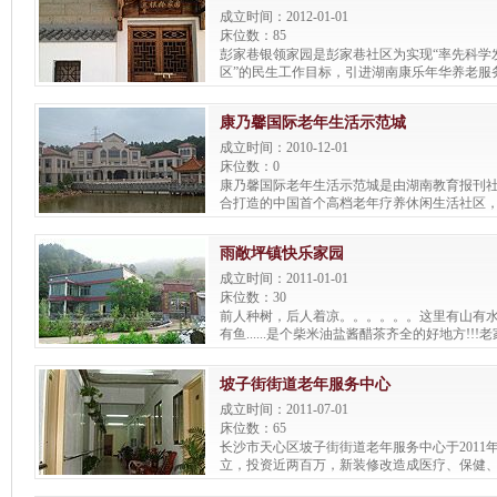
成立时间：2012-01-01
床位数：85
彭家巷银领家园是彭家巷社区为实现“率先科学
区”的民生工作目标，引进湖南康乐年华养老服
共同建设、运营的一家集社区全托养老、日间
于一体的综合性养老服务机构。银龄家园位于
康乃馨国际老年生活示范城
(三、四、五、六、七楼)，面积约2500平方米
投入资金216万元，设有全托床位55个，日间休
成立时间：2010-12-01
应150余位老年人的订餐、就餐，能覆盖社区及
床位数：0
家庭的养老服务，服务内容涵盖生活照料、医
康乃馨国际老年生活示范城是由湖南教育报刊
心理慰藉、法律咨询、家政便民、娱乐学习、
合打造的中国首个高档老年疗养休闲生活社区
怀、饮食服务十大类百余项服务。银龄家园是
和长沙市卫生局批准，地处长沙市河西银星路段
配套最齐全、服务最规范的社区养老服务机构
位规模5000张，总投资10亿元。园区分为医
构中也堪称一流。
雨敞坪镇快乐家园
寓、高端老年别墅、生态园共五大板块，配有
闲运动场所等功能齐备的设施。后勤配有餐厅
成立时间：2011-01-01
多样化的服务。
床位数：30
前人种树，后人着凉。。。。。。这里有山有
有鱼......是个柴米油盐酱醋茶齐全的好地方!!
地。
坡子街街道老年服务中心
成立时间：2011-07-01
床位数：65
长沙市天心区坡子街街道老年服务中心于2011
立，投资近两百万，新装修改造成医疗、保健
的较为完善的综合性老年服务中心，推动社会