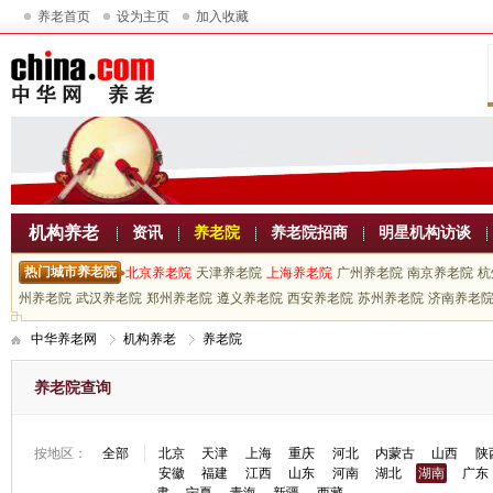
养老首页
设为主页
加入收藏
机构养老
资讯
养老院
养老院招商
明星机构访谈
热门城市养老院
北京养老院
天津养老院
上海养老院
广州养老院
南京养老院
杭
州养老院
武汉养老院
郑州养老院
遵义养老院
西安养老院
苏州养老院
济南养老
中华养老网
机构养老
养老院
养老院查询
按地区：
全部
北京
天津
上海
重庆
河北
内蒙古
山西
陕
安徽
福建
江西
山东
河南
湖北
湖南
广东