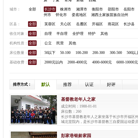
肃
宁夏
青海
新疆
西藏
城市：
全部
长沙市
株洲市
湘潭市
衡阳市
邵阳市
岳阳市
州市
怀化市
娄底地区
湘西土家族苗族自治州
区县：
全部
芙蓉区
天心区
岳麓区
开福区
雨花区
长沙县
收住对象：
全部
自理
半自理
全护理
特护
其他
机构性质：
全部
公立
民营
其他
床位数量：
全部
50以下
50-100
100-200
200-300
300-500
500以
基础收费：
全部
2000元以内
2000-4000元
4000-6000元
6000-10000
排序方式：
默认
推荐
认证
好评
基督教老年人之家
成立时间：1988-01-01
床位数：260
长沙市基督教老年人之家坐落于长沙市开福区外
城北堂院内，是长沙市基督教三自爱国运动委
协会(市两会)自筹资金于1988年元月创办的非
事业。
彭家巷银龄家园