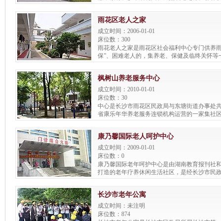
色，花香鸟语，小桥流水与乡村人家相映成趣
不失乡村质朴遗风。
雨花区老人之家
成立时间：2006-01-01
床位数：300
雨花老人之家是雨花区社会福利中心专门供养雨花
保”、困难老人的，集养老、保健及临终关怀等
的福利机构。 雨花老人之家现有住养老人40人
无”、“五保”25人，困难老人16人。共有单间、
枫树山养老服务中心
多套。
成立时间：2010-01-01
床位数：30
中心是长沙市雨花区民政局与东塘街道办事处
省康乐年华养老服务连锁机构运营的一家集社
老、居家养老服务于一体的社区养老机构。
康乃馨国际老人呵护中心
成立时间：2009-01-01
床位数：0
康乃馨国际老年呵护中心是由湖南教育报刊社
打造的老年疗养休闲生活社区，是经长沙市民
批准，有配套的二甲等康乃馨老年病医院。地
段，占地350亩，床位规模5000张.前期已投入
长沙市老年公寓
投资10亿元。园区分为医疗、康复护理、老年
墅、生态园共五大板块，配有种植园、垂钓园
成立时间：未注明
能齐备的设施。后勤配有保健餐厅、便利店、
床位数：874
务。是目前湖南省规模最大, 设施配备最全, 环境