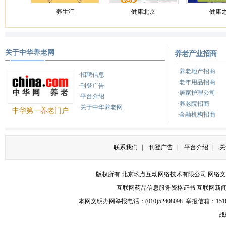
休闲运动场所等功能齐备的
养生汇
健康北京
健康
设施。后勤配有餐厅、便利
店、洗衣房等多样化的服
务。
关于中华养老网
养老产业招商
养生
健康来了
天天
·养老地产招商
·招聘信息
·老年用品招商
·刊登广告
·居家护理公司
·平台介绍
·养老院招商
·关于中华养老网
中华第一养老门户
·金融机构招商
联系我们
|
刊登广告
|
平台介绍
|
关
版权所有 北京玖点互动网络技术有限公司
网络文
互联网药品信息服务资格证书
互联网新
本网文明办网举报电话：(010)52408098 举报信箱：
151
战