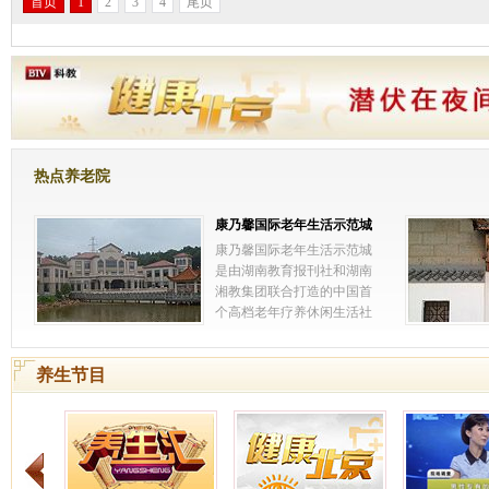
首页
1
2
3
4
尾页
热点养老院
康乃馨国际老年生活示范城
康乃馨国际老年生活示范城
是由湖南教育报刊社和湖南
湘教集团联合打造的中国首
个高档老年疗养休闲生活社
区，是经长沙市民政局和长
沙市卫生局批准，地处长沙
养生节目
市河西银星路段，占地350
亩，床位规模5000张，总投
资10亿元。园区分为医疗、
康复护理、老年公寓、高端
老年别墅、生态园共五大板
块，配有种植园、垂钓园、