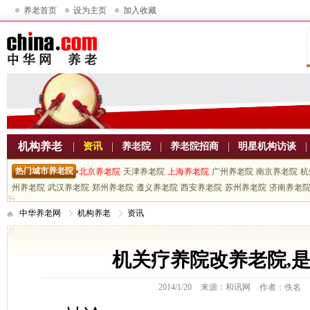
养老首页
设为主页
加入收藏
机构养老
资讯
养老院
养老院招商
明星机构访谈
热门城市养老院
北京养老院
天津养老院
上海养老院
广州养老院
南京养老院
杭
州养老院
武汉养老院
郑州养老院
遵义养老院
西安养老院
苏州养老院
济南养老
中华养老网
机构养老
资讯
机关疗养院改养老院,
2014/1/20
来源：和讯网
作者：佚名