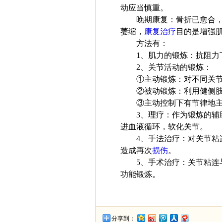
动应当慎重。
晚期康复：骨折已愈合
萎缩，
康复治疗
目的是增强
方法有：
1、肌力的锻炼：抗阻力
2、关节活动的锻炼：
①主动锻炼：对不同关节
②被动锻炼：利用健侧肢
③主动控制下有节律地
3、理疗：作为锻炼的
进血液循环，软化关节。
4、手法治疗：对关节
造成再次
损伤
。
5、手术治疗：关节粘
功能锻炼。
分享到：