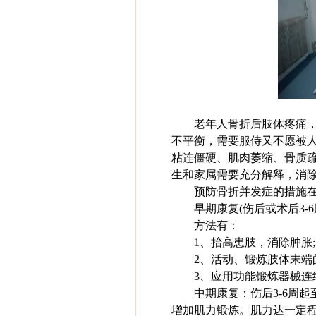
老年人骨折后肢体疼痛
不平衡，需要服侍又不愿被
粘连僵硬、肌肉萎缩、骨质
生和家属需要充分解释，消
预防骨折并发症的措施
早期康复(伤后或术后3-6
方法有：
1、抬高患肢，消除肿胀;
2、活动、锻炼肢体末端
3、应用功能锻炼器械连续
中期康复：伤后3-6周起
增加肌力锻炼。肌力达一定