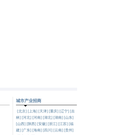
城市产业招商
·[北京] [上海] [天津] [重庆] [辽宁] [吉
林] [河北] [河南] [湖北] [湖南] [山东]
[山西] [陕西] [安徽] [浙江] [江苏] [福
建] [广东] [海南] [四川] [云南] [贵州]