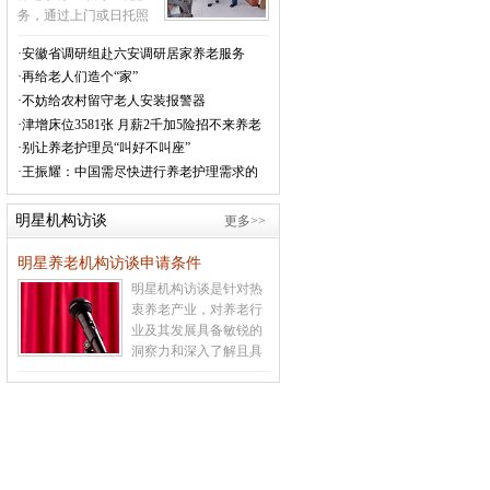
务，通过上门或日托照
料形式，为老年人提供
·安徽省调研组赴六安调研居家养老服务
以助餐、助洁、助急、
·再给老人们造个“家”
助浴、助行、助医等“六
助”为主要内容的社区居
·不妨给农村留守老人安装报警器
家养老服务。
[详情]
·津增床位3581张 月薪2千加5险招不来养老
护理员
·别让养老护理员“叫好不叫座”
·王振耀：中国需尽快进行养老护理需求的
普查及评定
明星机构访谈
更多>>
明星养老机构访谈申请条件
明星机构访谈是针对热
衷养老产业，对养老行
业及其发展具备敏锐的
洞察力和深入了解且具
有一定影响力的养老领
域资深人士进行采访交
谈的专业平台。
[详情]