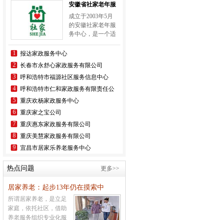
安徽省社家老年服
务中心
成立于2003年5月
的安徽社家老年服
务中心，是一个适
应中国国情、植根
中华文化、弘扬传
1
报达家政服务中心
统美德、勇担社会
2
长春市永舒心家政服务有限公司
责任的专业助老养
3
呼和浩特市福源社区服务信息中心
老机构。现已成为
安徽最大的以专业
4
呼和浩特市仁和家政服务有限责任公
司
化助老、居家养老
5
重庆欢杨家政服务中心
服务为重点的社会
6
重庆家之宝公司
化助老单位，并积
极面向全国构建联
7
重庆惠东家政服务有限公司
营，形成不断完善
8
重庆美慧家政服务有限公司
的专业助老养老网
9
宜昌市居家乐养老服务中心
络服务体系。
热点问题
更多>>
居家养老：起步13年仍在摸索中
所谓居家养老，是立足
家庭，依托社区，借助
养老服务组织专业化服