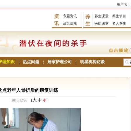
用户名：
专题资讯
养生课堂
养生节目
政策法规
疾病课堂
名人养生
护理知识
热点问题
居家护理公司
明星机构访谈
盘点老年人骨折后的康复训练
大
中
2013/12/26
[
小
]