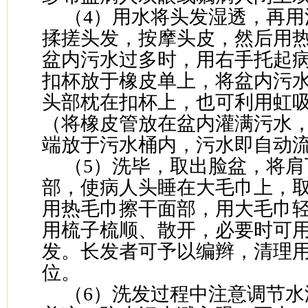
（4）用水将头发湿透，再用
揉搓头发，按摩头皮，然后用
盆内污水过多时，用右手托起
扣杯放于橡皮单上，将盆内污
头部枕在扣杯上，也可利用虹
（将橡皮管放在盆内灌满污水
端放于污水桶内，污水即自动
（5）洗毕，取出脸盆，将肩
部，使病人头睡在大毛巾上，
用热毛巾擦干面部，用大毛巾
用梳子梳顺、散开，必要时可
发。长发者可予以编辫，清理
位。
（6）洗发过程中注意调节水