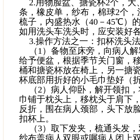
2.用物脸盆、搪瓷杯2个，大
条，橡皮单，纱布，棉球2个，
梳子，内盛热水（40－45℃）
如用洗头车洗头时，应安装好
3.操作方法之一：扣杯洗头
（1）备物至床旁，向病人解
给予便盆，根据季节关门窗，
桶和搪瓷杯放在椅上，另一搪
杯底部用折好的小毛巾垫好（折
（2）病人仰卧，解开领扣，
巾铺于枕头上，移枕头于肩下
反折，围在病人颈部，头下放
扣杯上。
（3）取下发夹，梳通头发，
纱布盖病人双眼或嘱病人闭上