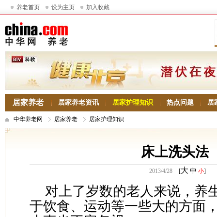
养老首页
设为主页
加入收藏
居家养老
居家养老资讯
居家护理知识
热点问题
居
中华养老网
居家养老
居家护理知识
床上洗头法
大
中
2013/4/28
[
小
]
对上了岁数的老人来说，养
于饮食、运动等一些大的方面