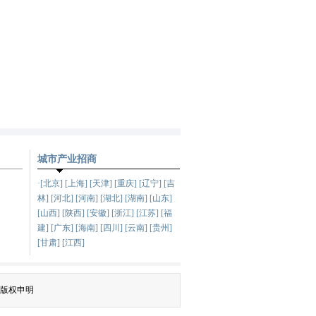
城市产业招商
·[北京] [上海] [天津] [重庆] [辽宁] [吉
林] [河北] [河南] [湖北] [湖南] [山东]
[山西] [陕西] [安徽] [浙江] [江苏] [福
建] [广东] [海南] [四川] [云南] [贵州]
[甘肃] [江西]
版权申明