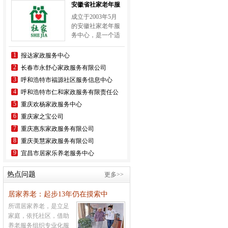
安徽省社家老年服
务中心
成立于2003年5月
的安徽社家老年服
务中心，是一个适
应中国国情、植根
中华文化、弘扬传
1
报达家政服务中心
统美德、勇担社会
2
长春市永舒心家政服务有限公司
责任的专业助老养
3
呼和浩特市福源社区服务信息中心
老机构。现已成为
安徽最大的以专业
4
呼和浩特市仁和家政服务有限责任公
司
化助老、居家养老
5
重庆欢杨家政服务中心
服务为重点的社会
6
重庆家之宝公司
化助老单位，并积
极面向全国构建联
7
重庆惠东家政服务有限公司
营，形成不断完善
8
重庆美慧家政服务有限公司
的专业助老养老网
9
宜昌市居家乐养老服务中心
络服务体系。
热点问题
更多>>
居家养老：起步13年仍在摸索中
所谓居家养老，是立足
家庭，依托社区，借助
养老服务组织专业化服