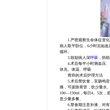
1.严密观察生命体征变
病人取平卧位，6小时后如
循环。
3.鼓励病人深
呼吸
，协助
4.术后每半小时测血压
休克。体温、呼吸
胃癌的术后护理方法
5.术后禁饮食，至肠鸣
痛，可拔除胃管，饮少量水。次
100—150ml，每日4。
意少量多餐。
6.禁食期注意补液，对