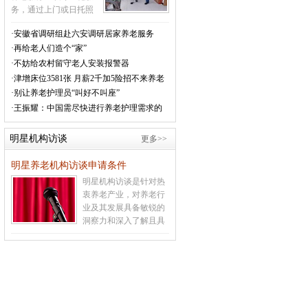
务，通过上门或日托照
料形式，为老年人提供
·安徽省调研组赴六安调研居家养老服务
以助餐、助洁、助急、
·再给老人们造个“家”
助浴、助行、助医等“六
助”为主要内容的社区居
·不妨给农村留守老人安装报警器
家养老服务。
[详情]
·津增床位3581张 月薪2千加5险招不来养老
护理员
·别让养老护理员“叫好不叫座”
·王振耀：中国需尽快进行养老护理需求的
普查及评定
明星机构访谈
更多>>
明星养老机构访谈申请条件
明星机构访谈是针对热
衷养老产业，对养老行
业及其发展具备敏锐的
洞察力和深入了解且具
有一定影响力的养老领
域资深人士进行采访交
谈的专业平台。
[详情]