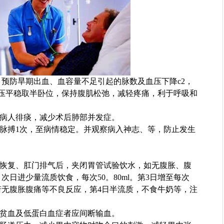
化 预防旱期出血、血容量不足引起的脉数及血压下降c2，
血压平稳取半卧位，保持腹肌松弛，减轻疼痛，利于呼吸和
病人徘痰，减少术后肺部并发症。
、脉搏1次，至病情稳定。并观察病入神志、等，防止发生
音恢复、肛门排气后，夹闭胃管试验饮水，如无腹胀、腹
日进少量流质饮食，每次50。80ml。第3日增至每次
5次，若无腹胀腹痛等不良反应，第4日半流质，不食牛奶等，注
有贫血及低蛋白血症者应间断输血。