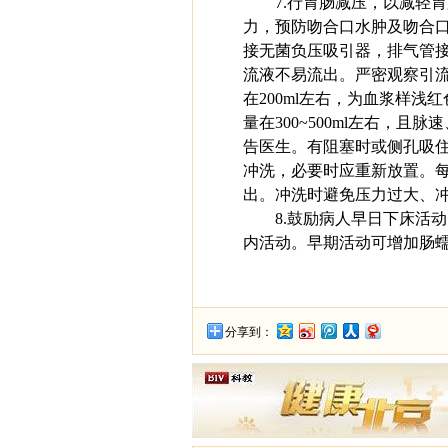
7.行胃肠减压，以减轻
力，预防吻合口水肿及吻合
接无菌负压吸引器，排气管
流液不易流出。严密观察引流
在200ml左右，为血浆样
量在300~500ml左右，
告医生。有阻塞时或侧孔吸
冲洗，必要时应重新放置。每
出。冲洗时避免压力过大、
8.鼓励病人早日下床活
内活动。早期活动可增加肠
分享到：