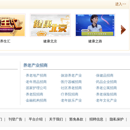
进入>>
养生汇
健康北京
健康之路
养老产业招商
养生
健康来了
·养老地产招商
·旅游养老产业
·保健品招商
·老年用品招商
·医疗器械招商
·药品企业招商
·居家护理公司
·社区养老招商
·养老公寓招商
·养老院招商
·疗养院招商
·养老保险招商
·金融机构招商
·老年娱乐产业
·老年文化产业
们
|
刊登广告
|
平台介绍
|
关于我们
|
豁免条款
|
招聘信息
|
隐私保护
|