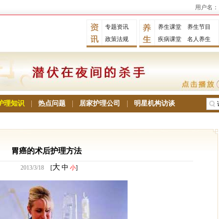
用户名：
专题资讯
养生课堂
养生节目
政策法规
疾病课堂
名人养生
护理知识
热点问题
居家护理公司
明星机构访谈
胃癌的术后护理方法
大
中
2013/3/18
[
小
]