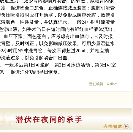
胃肠道压力，减少胃内容物对吻合口的刺激，减轻胃内张
口瘦，促进吻合口愈合。正确连接减压装置：腹腔引流管
接负压吸引器时应打开活塞，以免形成腹腔死腔，致使引
液颜色、性质及量，并认真记录。一般24小时引流液量
浅红色渗出液。如手术当日在短时间内有鲜红血样液体流出，
且脉速、血压下降、面色苍白，应考虑有出血倾向，带及时报
住胃壁，及时纠正，以免影响减压效果。可用少量温盐水
2小时用N5冲洗胃管，每次不得超过20ml，并相应抽
冲洗液过多，以免引起吻合口出血。
动。一般术后第1日可坐起，第2日可床边活动，第3日可室
蠕动，促进消化功能早日恢复。
责任编辑：wallace