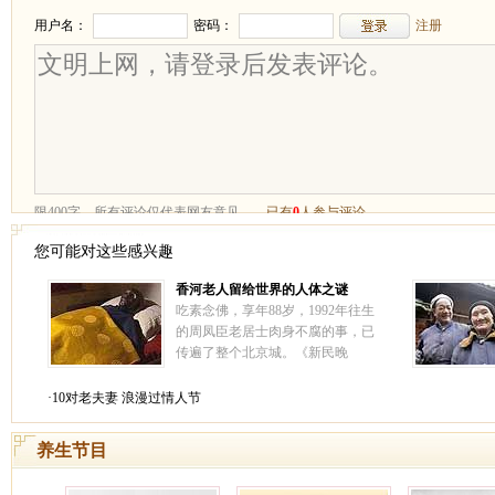
您可能对这些感兴趣
香河老人留给世界的人体之谜
吃素念佛，享年88岁，1992年往生
的周凤臣老居士肉身不腐的事，已
传遍了整个北京城。《新民晚
报》、《人民公安报》、《人民日
报》海外版等传媒均对此作了报
·10对老夫妻 浪漫过情人节
导。1994年10月3日，中国佛学院
一行14名学僧，专程去河北省香河
养生节目
县瞻仰了周老居士的肉身。
[详情]