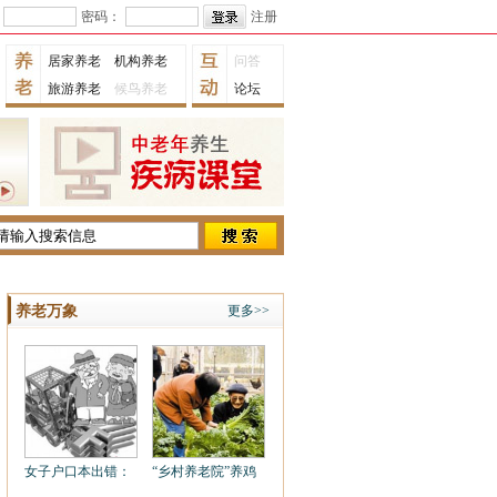
密码：
注册
居家养老
机构养老
问答
旅游养老
候鸟养老
论坛
养老万象
更多>>
女子户口本出错：
“乡村养老院”养鸡