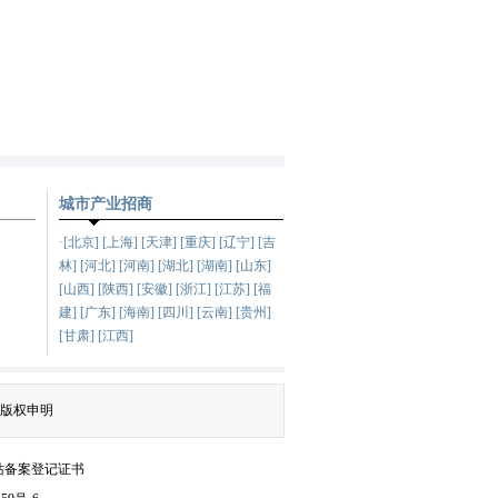
城市产业招商
·[北京] [上海] [天津] [重庆] [辽宁] [吉
林] [河北] [河南] [湖北] [湖南] [山东]
[山西] [陕西] [安徽] [浙江] [江苏] [福
建] [广东] [海南] [四川] [云南] [贵州]
[甘肃] [江西]
版权申明
站备案登记证书