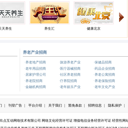
天天养生
养生汇
健康北京
养老产业招商
健康之路
养生
·养老地产招商
·旅游养老产业
·保健品招商
·老年用品招商
·医疗器械招商
·药品企业招商
·居家护理公司
·社区养老招商
·养老公寓招商
·养老院招商
·疗养院招商
·养老保险招商
·金融机构招商
·老年娱乐产业
·老年文化产业
们
|
刊登广告
|
平台介绍
|
关于我们
|
豁免条款
|
招聘信息
|
隐私保护
|
京玖点互动网络技术有限公司
网络文化经营许可证
增值电信业务经营许可证
经营性网