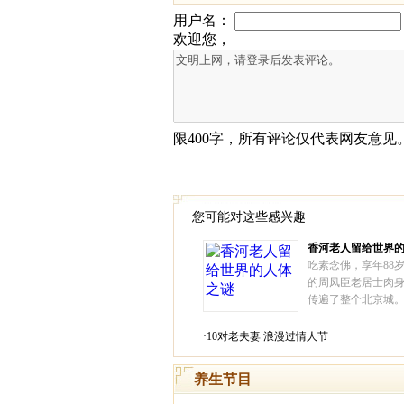
您可能对这些感兴趣
香河老人留给世界
吃素念佛，享年88岁
的周凤臣老居士肉
传遍了整个北京城
报》、《人民公安
报》海外版等传媒
·10对老夫妻 浪漫过情人节
导。1994年10月3
一行14名学僧，专
养生节目
县瞻仰了周老居士