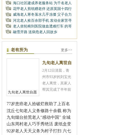
与其子同年同月同
种菜
海口社区建成养老服务站 为千名老人
日生 不能领养老金
免费发放专用手机
花甲老人剪纸赠老伴 还原英国十四行
诗浪漫场景
威海老人寒冬落水几乎冻僵 父子合力
救人后悄悄离开
河北老人捡百余部手机 发动全家苦寻
5天归还失主
老人坐轮椅到医院做血透难打车 的哥
接送坚持半年
融雪开路 送病危老人回故乡
老有所为
更多>>
九旬老人离世自
2月12日清晨，青
愿捐献遗体 成
州市93岁的刘宝光
山东最年长捐献
老人离世，其家人
帮其完成了半年前
者
九旬老人离世自愿
就做出的重要决定
捐献遗体 成山东最
在其离世后捐献遗
年长捐献者
77岁患癌老人拾破烂救助了上百名
体和眼角膜。享年
苦命娃
沈丘七旬老人义务修路十余载 称为
93岁高龄的刘宝光
国家做点贡献
九旬烟台拾荒老人“感动中国” 全城
生前是青州市一名
涌动爱心潮
山东周村老人巧手秀绝活 废纸盒变
退休教师。退休以
身小花灯
92岁老人天天义务为村子打扫 六七
后，经常参与一些