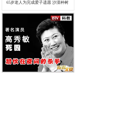
年风雨无阻
65岁老人为完成爱子遗愿 沙漠种树
公益活动。2013年
百万棵
7月，在获得了子
女们的支持后，刘
宝光签下了捐献
书，捐献自己最宝
贵的“财富”，自愿
将自己的眼角膜和
遗体捐献，用于需
要帮助的人