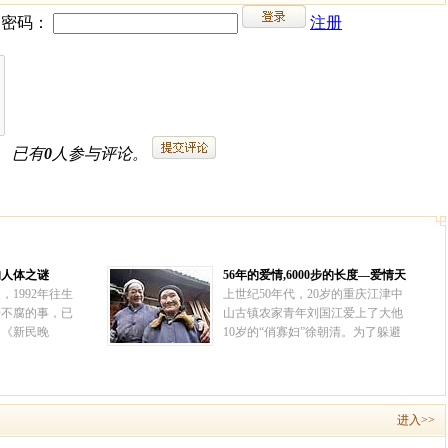
的人体之谜
56年的爱情,6000步的长度—爱情天
梯
，1992年往生
上世纪50年代，20岁的重庆江津中
身不腐的事，已
山古镇农家青年刘国江爱上了大他
。《新民晚
10岁的“俏寡妇”徐朝清。为了躲避
报》、《人民日
世人的流言，他们携手私奔至深山
均对此作了报
老林。为让徐朝清出行安全，刘国
日，中国佛学院
江一辈子都忙着在悬崖峭壁上凿石
程去河北省香河
梯通向外界，如今已有6000多级，
进入>>
的肉身。
[详情]
被称为“爱情天梯”。
[详情]